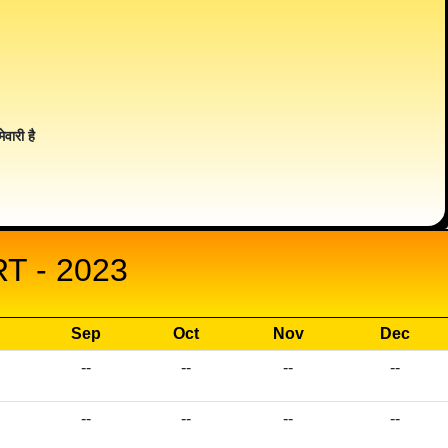
ेवारी है
 - 2023
Sep
Oct
Nov
Dec
--
--
--
--
--
--
--
--