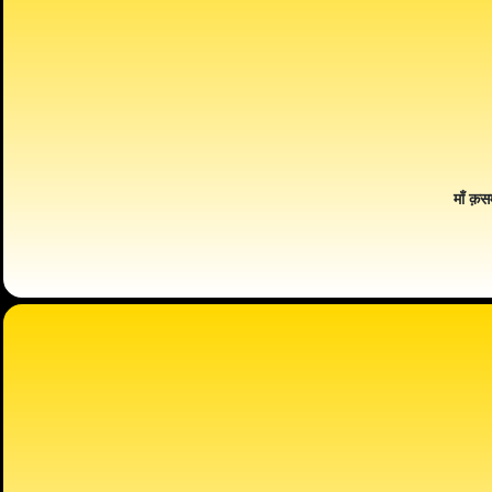
माँ क़स