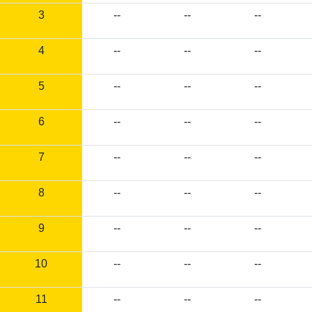
3
--
--
--
4
--
--
--
5
--
--
--
6
--
--
--
7
--
--
--
8
--
--
--
9
--
--
--
10
--
--
--
11
--
--
--