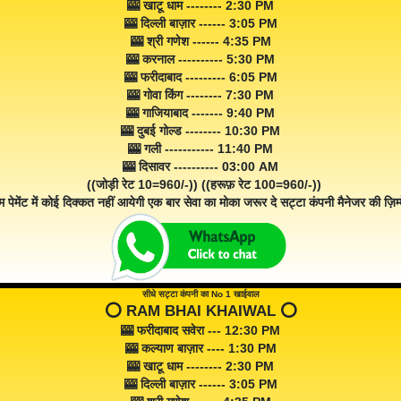
🎰 खाटू धाम -------- 2:30 PM
🎰 दिल्ली बाज़ार ------ 3:05 PM
🎰 श्री गणेश ------ 4:35 PM
🎰 करनाल ---------- 5:30 PM
🎰 फरीदाबाद --------- 6:05 PM
🎰 गोवा किंग -------- 7:30 PM
🎰 गाजियाबाद ------- 9:40 PM
🎰 दुबई गोल्ड -------- 10:30 PM
🎰 गली ----------- 11:40 PM
🎰 दिसावर ---------- 03:00 AM
((जोड़ी रेट 10=960/-)) ((हरूफ़ रेट 100=960/-))
म पेमेंट में कोई दिक्कत नहीं आयेगी एक बार सेवा का मोका जरूर दे सट्टा कंपनी मैनेजर की ज़िम्म
सीधे सट्टा कंपनी का No 1 खाईवाल
⭕️ RAM BHAI KHAIWAL ⭕️
🎰 फरीदाबाद सवेरा --- 12:30 PM
🎰 कल्याण बाज़ार ---- 1:30 PM
🎰 खाटू धाम -------- 2:30 PM
🎰 दिल्ली बाज़ार ------ 3:05 PM