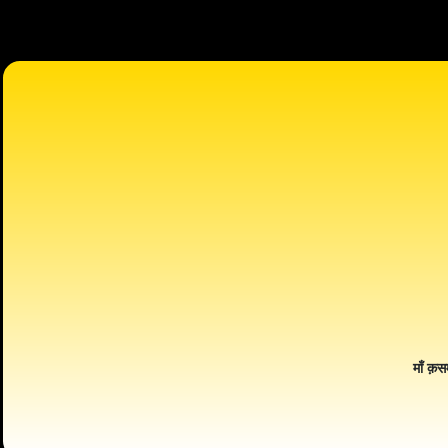
माँ क़स