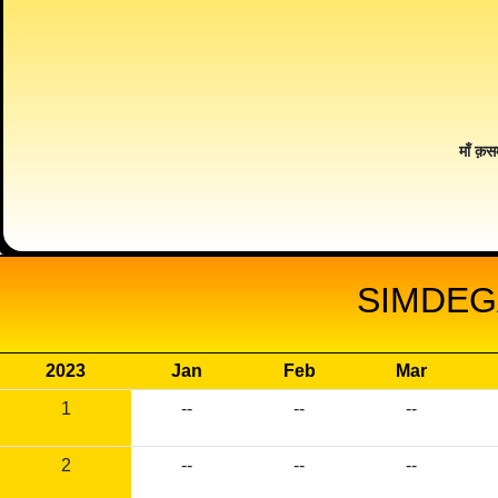
माँ क़स
SIMDEG
2023
Jan
Feb
Mar
1
--
--
--
2
--
--
--