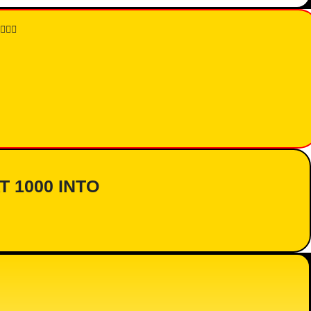
👇🏾
AT 1000 INTO