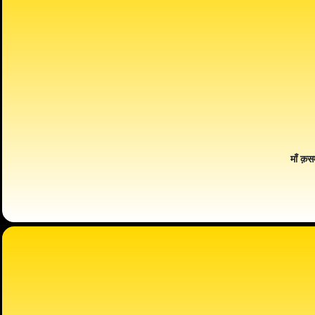
माँ क़स