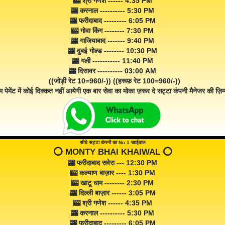
🎰 श्री गणेश ------ 4:35 PM
🎰 करनाल ---------- 5:30 PM
🎰 फरीदाबाद --------- 6:05 PM
🎰 गोवा किंग -------- 7:30 PM
🎰 गाजियाबाद ------- 9:40 PM
🎰 दुबई गोल्ड -------- 10:30 PM
🎰 गली ----------- 11:40 PM
🎰 दिसावर ---------- 03:00 AM
((जोड़ी रेट 10=960/-)) ((हरूफ़ रेट 100=960/-))
म पेमेंट में कोई दिक्कत नहीं आयेगी एक बार सेवा का मोका ज़रूर दे सट्टा कंपनी मैनेजर की ज़िम्म
सीधे सट्टा कंपनी का No 1 खाईवाल
⭕️ MONTY BHAI KHAIWAL ⭕️
🎰 फरीदाबाद सवेरा --- 12:30 PM
🎰 कल्याण बाज़ार ---- 1:30 PM
🎰 खाटू धाम -------- 2:30 PM
🎰 दिल्ली बाज़ार ------ 3:05 PM
🎰 श्री गणेश ------ 4:35 PM
🎰 करनाल ---------- 5:30 PM
🎰 फरीदाबाद --------- 6:05 PM