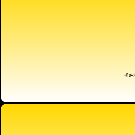
माँ क़स