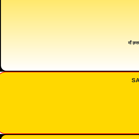
माँ क़स
S