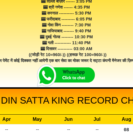
🎰 दिल्ली बाज़ार ------ 3:05 PM
🎰 श्री गणेश ------ 4:35 PM
🎰 करनाल ---------- 5:30 PM
🎰 फरीदाबाद --------- 6:05 PM
🎰 गोवा किंग -------- 7:30 PM
🎰 गाजियाबाद ------- 9:40 PM
🎰 दुबई गोल्ड -------- 10:30 PM
🎰 गली ----------- 11:40 PM
🎰 दिसावर ---------- 03:00 AM
((जोड़ी रेट 10=960/-)) ((हरूफ़ रेट 100=960/-))
म पेमेंट में कोई दिक्कत नहीं आयेगी एक बार सेवा का मोका जरूर दे सट्टा कंपनी मैनेजर की ज़िम्म
DIN SATTA KING RECORD CH
Apr
May
Jun
Jul
Aug
--
--
--
--
08