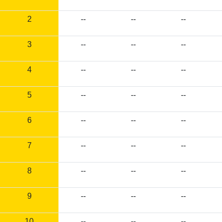
2
--
--
--
3
--
--
--
4
--
--
--
5
--
--
--
6
--
--
--
7
--
--
--
8
--
--
--
9
--
--
--
10
--
--
--