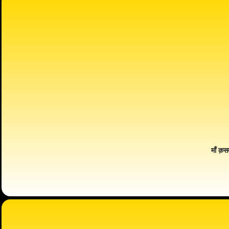
माँ क़स