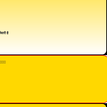
ेवारी है
👇🏾