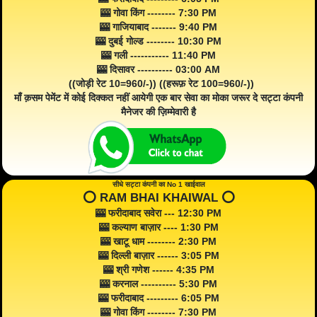
🎰 गोवा किंग -------- 7:30 PM
🎰 गाजियाबाद ------- 9:40 PM
🎰 दुबई गोल्ड -------- 10:30 PM
🎰 गली ----------- 11:40 PM
🎰 दिसावर ---------- 03:00 AM
((जोड़ी रेट 10=960/-)) ((हरूफ़ रेट 100=960/-))
माँ क़सम पेमेंट में कोई दिक्कत नहीं आयेगी एक बार सेवा का मोका जरूर दे सट्टा कंपनी
मैनेजर की ज़िम्मेवारी है
सीधे सट्टा कंपनी का No 1 खाईवाल
⭕️ RAM BHAI KHAIWAL ⭕️
🎰 फरीदाबाद सवेरा --- 12:30 PM
🎰 कल्याण बाज़ार ---- 1:30 PM
🎰 खाटू धाम -------- 2:30 PM
🎰 दिल्ली बाज़ार ------ 3:05 PM
🎰 श्री गणेश ------ 4:35 PM
🎰 करनाल ---------- 5:30 PM
🎰 फरीदाबाद --------- 6:05 PM
🎰 गोवा किंग -------- 7:30 PM