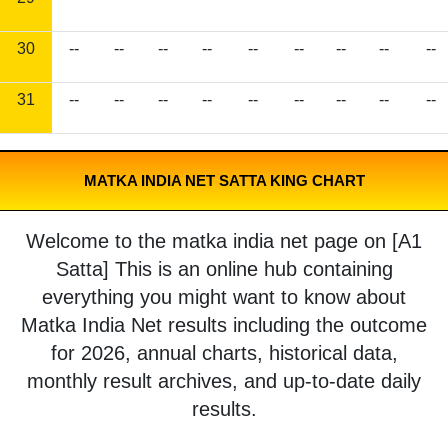
30
--
--
--
--
--
--
--
--
--
31
--
--
--
--
--
--
--
--
--
MATKA INDIA NET SATTA KING CHART
Welcome to the matka india net page on [A1
Satta] This is an online hub containing
everything you might want to know about
Matka India Net results including the outcome
for 2026, annual charts, historical data,
monthly result archives, and up-to-date daily
results.