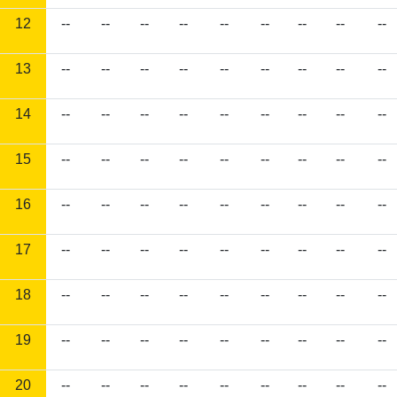
12
--
--
--
--
--
--
--
--
--
13
--
--
--
--
--
--
--
--
--
14
--
--
--
--
--
--
--
--
--
15
--
--
--
--
--
--
--
--
--
16
--
--
--
--
--
--
--
--
--
17
--
--
--
--
--
--
--
--
--
18
--
--
--
--
--
--
--
--
--
19
--
--
--
--
--
--
--
--
--
20
--
--
--
--
--
--
--
--
--