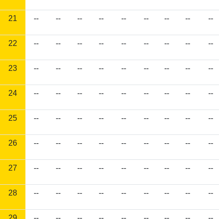
21
--
--
--
--
--
--
--
--
--
22
--
--
--
--
--
--
--
--
--
23
--
--
--
--
--
--
--
--
--
24
--
--
--
--
--
--
--
--
--
25
--
--
--
--
--
--
--
--
--
26
--
--
--
--
--
--
--
--
--
27
--
--
--
--
--
--
--
--
--
28
--
--
--
--
--
--
--
--
--
29
--
--
--
--
--
--
--
--
--