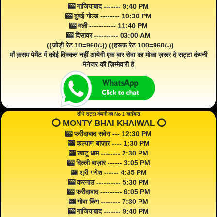
🎰 गाजियाबाद ------- 9:40 PM
🎰 दुबई गोल्ड -------- 10:30 PM
🎰 गली ----------- 11:40 PM
🎰 दिसावर ---------- 03:00 AM
((जोड़ी रेट 10=960/-)) ((हरूफ़ रेट 100=960/-))
माँ क़सम पेमेंट में कोई दिक्कत नहीं आयेगी एक बार सेवा का मोका ज़रूर दे सट्टा कंपनी
मैनेजर की ज़िम्मेवारी है
सीधे सट्टा कंपनी का No 1 खाईवाल
⭕️ MONTY BHAI KHAIWAL ⭕️
🎰 फरीदाबाद सवेरा --- 12:30 PM
🎰 कल्याण बाज़ार ---- 1:30 PM
🎰 खाटू धाम -------- 2:30 PM
🎰 दिल्ली बाज़ार ------ 3:05 PM
🎰 श्री गणेश ------ 4:35 PM
🎰 करनाल ---------- 5:30 PM
🎰 फरीदाबाद --------- 6:05 PM
🎰 गोवा किंग -------- 7:30 PM
🎰 गाजियाबाद ------- 9:40 PM