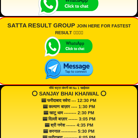
SATTA RESULT GROUP
JOIN HERE FOR FASTEST
RESULT 👇🏾👇🏾
सीधे सट्टा कंपनी का No 1 खाईवाल
⭕️ SANJAY BHAI KHAIWAL ⭕️
🎰 फरीदाबाद सवेरा --- 12:30 PM
🎰 कल्याण बाज़ार ---- 1:30 PM
🎰 खाटू धाम -------- 2:30 PM
🎰 दिल्ली बाज़ार ------ 3:05 PM
🎰 श्री गणेश ------ 4:35 PM
🎰 करनाल ---------- 5:30 PM
🎰 फरीदाबाद --------- 6:05 PM