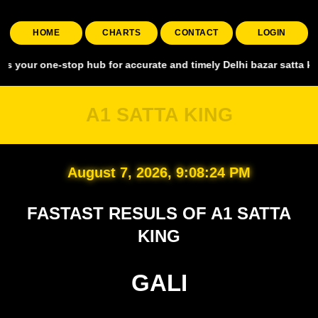
HOME
CHARTS
CONTACT
LOGIN
e-stop hub for accurate and timely Delhi bazar satta king, covering
A1 SATTA KING
August 7, 2026, 9:08:25 PM
FASTAST RESULS OF A1 SATTA
KING
GALI