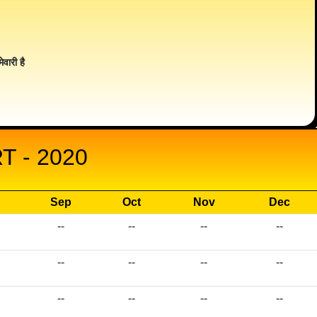
ेवारी है
 - 2020
Sep
Oct
Nov
Dec
--
--
--
--
--
--
--
--
--
--
--
--