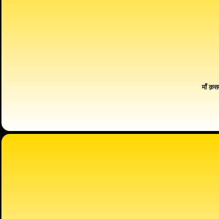
माँ क़स