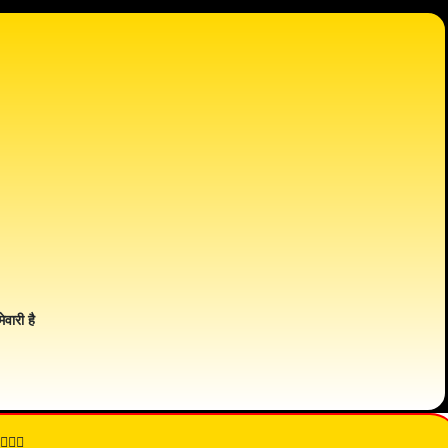
ेवारी है
👇🏾