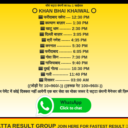
सीधे सट्टा कंपनी का No 1 खाईवाल
⭕️ KHAN BHAI KHAIWAL ⭕️
🎰 फरीदाबाद सवेरा --- 12:30 PM
🎰 कल्याण बाज़ार ---- 1:30 PM
🎰 खाटू धाम -------- 2:30 PM
🎰 दिल्ली बाज़ार ------ 3:05 PM
🎰 श्री गणेश ------ 4:35 PM
🎰 करनाल ---------- 5:30 PM
🎰 फरीदाबाद --------- 6:05 PM
🎰 गोवा किंग -------- 7:30 PM
🎰 गाजियाबाद ------- 9:40 PM
🎰 दुबई गोल्ड -------- 10:30 PM
🎰 गली ----------- 11:40 PM
🎰 दिसावर ---------- 03:00 AM
((जोड़ी रेट 10=960/-)) ((हरूफ़ रेट 100=960/-))
म पेमेंट में कोई दिक्कत नहीं आयेगी एक बार सेवा का मोका जरूर दे सट्टा कंपनी मैनेजर की ज़िम्म
ATTA RESULT GROUP
JOIN HERE FOR FASTEST RESULT 👇🏾