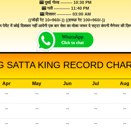
🎰 दुबई गोल्ड -------- 10:30 PM
🎰 गली ----------- 11:40 PM
🎰 दिसावर ---------- 03:00 AM
((जोड़ी रेट 10=960/-)) ((हरूफ़ रेट 100=960/-))
म पेमेंट में कोई दिक्कत नहीं आयेगी एक बार सेवा का मोका जरूर दे सट्टा कंपनी मैनेजर की ज़िम्म
 SATTA KING RECORD CHART
Apr
May
Jun
Jul
Aug
--
--
--
--
--
--
--
--
--
--
--
--
--
--
--