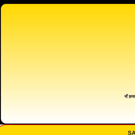
माँ क़स
S