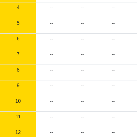
4
--
--
--
5
--
--
--
6
--
--
--
7
--
--
--
8
--
--
--
9
--
--
--
10
--
--
--
11
--
--
--
12
--
--
--