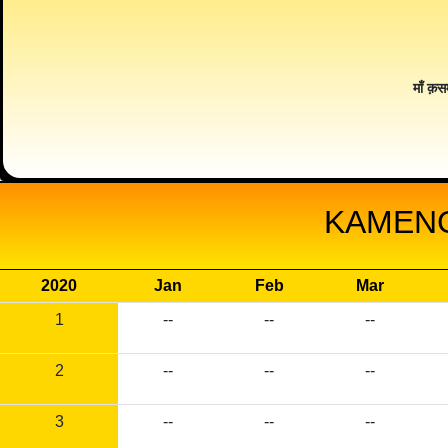
माँ क़स
KAMENG
2020
Jan
Feb
Mar
1
--
--
--
2
--
--
--
3
--
--
--