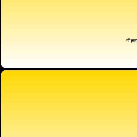
माँ क़स