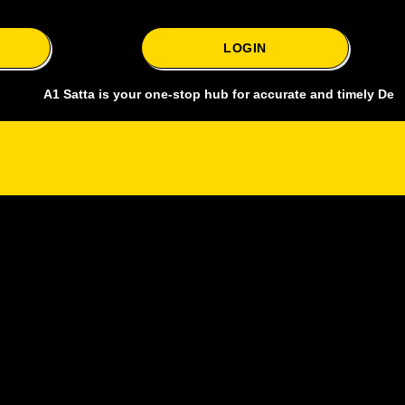
LOGIN
1 Satta is your one-stop hub for accurate and timely Delhi bazar sat