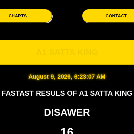
CHARTS
CONTACT
A
A1 SATTA KING
August 9, 2026, 6:23:08 AM
FASTAST RESULS OF A1 SATTA KING
DISAWER
16