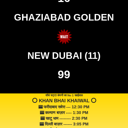
GHAZIABAD GOLDEN
NEW DUBAI (11)
99
सीधे सट्टा कंपनी का No 1 खाईवाल
⭕️ KHAN BHAI KHAIWAL ⭕️
🎰 फरीदाबाद सवेरा --- 12:30 PM
🎰 कल्याण बाज़ार ---- 1:30 PM
🎰 खाटू धाम -------- 2:30 PM
🎰 दिल्ली बाज़ार ------ 3:05 PM