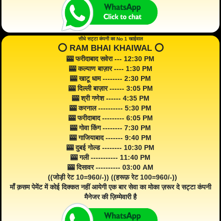
सीधे सट्टा कंपनी का No 1 खाईवाल
⭕️ RAM BHAI KHAIWAL ⭕️
🎰 फरीदाबाद सवेरा --- 12:30 PM
🎰 कल्याण बाज़ार ---- 1:30 PM
🎰 खाटू धाम -------- 2:30 PM
🎰 दिल्ली बाज़ार ------ 3:05 PM
🎰 श्री गणेश ------ 4:35 PM
🎰 करनाल ---------- 5:30 PM
🎰 फरीदाबाद --------- 6:05 PM
🎰 गोवा किंग -------- 7:30 PM
🎰 गाजियाबाद ------- 9:40 PM
🎰 दुबई गोल्ड -------- 10:30 PM
🎰 गली ----------- 11:40 PM
🎰 दिसावर ---------- 03:00 AM
((जोड़ी रेट 10=960/-)) ((हरूफ़ रेट 100=960/-))
माँ क़सम पेमेंट में कोई दिक्कत नहीं आयेगी एक बार सेवा का मोका ज़रूर दे सट्टा कंपनी
मैनेजर की ज़िम्मेवारी है