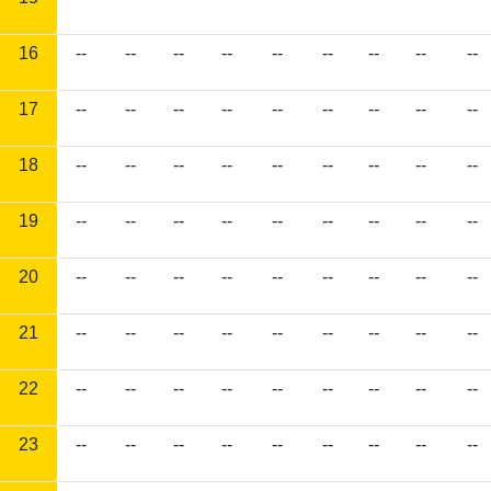
16
--
--
--
--
--
--
--
--
--
17
--
--
--
--
--
--
--
--
--
18
--
--
--
--
--
--
--
--
--
19
--
--
--
--
--
--
--
--
--
20
--
--
--
--
--
--
--
--
--
21
--
--
--
--
--
--
--
--
--
22
--
--
--
--
--
--
--
--
--
23
--
--
--
--
--
--
--
--
--