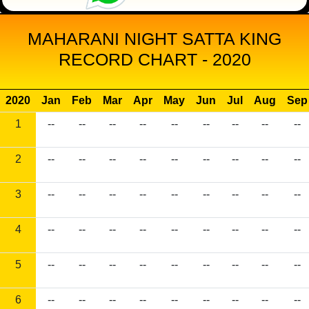
MAHARANI NIGHT SATTA KING
RECORD CHART - 2020
2020
Jan
Feb
Mar
Apr
May
Jun
Jul
Aug
Sep
1
--
--
--
--
--
--
--
--
--
2
--
--
--
--
--
--
--
--
--
3
--
--
--
--
--
--
--
--
--
4
--
--
--
--
--
--
--
--
--
5
--
--
--
--
--
--
--
--
--
6
--
--
--
--
--
--
--
--
--