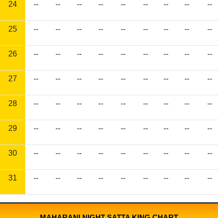
24
--
--
--
--
--
--
--
--
--
25
--
--
--
--
--
--
--
--
--
26
--
--
--
--
--
--
--
--
--
27
--
--
--
--
--
--
--
--
--
28
--
--
--
--
--
--
--
--
--
29
--
--
--
--
--
--
--
--
--
30
--
--
--
--
--
--
--
--
--
31
--
--
--
--
--
--
--
--
--
MAHARANI NIGHT SATTA KING CHART