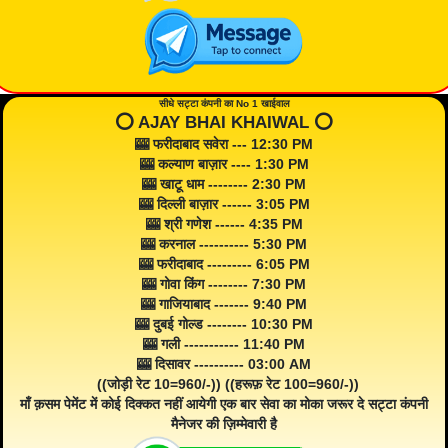
सीधे सट्टा कंपनी का No 1 खाईवाल
⭕️ AJAY BHAI KHAIWAL ⭕️
🎰 फरीदाबाद सवेरा --- 12:30 PM
🎰 कल्याण बाज़ार ---- 1:30 PM
🎰 खाटू धाम -------- 2:30 PM
🎰 दिल्ली बाज़ार ------ 3:05 PM
🎰 श्री गणेश ------ 4:35 PM
🎰 करनाल ---------- 5:30 PM
🎰 फरीदाबाद --------- 6:05 PM
🎰 गोवा किंग -------- 7:30 PM
🎰 गाजियाबाद ------- 9:40 PM
🎰 दुबई गोल्ड -------- 10:30 PM
🎰 गली ----------- 11:40 PM
🎰 दिसावर ---------- 03:00 AM
((जोड़ी रेट 10=960/-)) ((हरूफ़ रेट 100=960/-))
माँ क़सम पेमेंट में कोई दिक्कत नहीं आयेगी एक बार सेवा का मोका जरूर दे सट्टा कंपनी
मैनेजर की ज़िम्मेवारी है