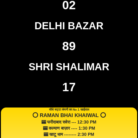
02
DELHI BAZAR
89
SHRI SHALIMAR
17
सीधे सट्टा कंपनी का No 1 खाईवाल
⭕️ RAMAN BHAI KHAIWAL ⭕️
🎰 फरीदाबाद सवेरा --- 12:30 PM
🎰 कल्याण बाज़ार ---- 1:30 PM
🎰 खाटू धाम -------- 2:30 PM