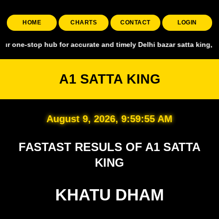
HOME
CHARTS
CONTACT
LOGIN
op hub for accurate and timely Delhi bazar satta king, covering all 
A1 SATTA KING
August 9, 2026, 9:59:56 AM
FASTAST RESULS OF A1 SATTA
KING
KHATU DHAM