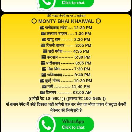
सीधे सट्टा कंपनी का No 1 खाईवाल
⭕️ MONTY BHAI KHAIWAL ⭕️
🎰 फरीदाबाद सवेरा --- 12:30 PM
🎰 कल्याण बाज़ार ---- 1:30 PM
🎰 खाटू धाम -------- 2:30 PM
🎰 दिल्ली बाज़ार ------ 3:05 PM
🎰 श्री गणेश ------ 4:35 PM
🎰 करनाल ---------- 5:30 PM
🎰 फरीदाबाद --------- 6:05 PM
🎰 गोवा किंग -------- 7:30 PM
🎰 गाजियाबाद ------- 9:40 PM
🎰 दुबई गोल्ड -------- 10:30 PM
🎰 गली ----------- 11:40 PM
🎰 दिसावर ---------- 03:00 AM
((जोड़ी रेट 10=960/-)) ((हरूफ़ रेट 100=960/-))
माँ क़सम पेमेंट में कोई दिक्कत नहीं आयेगी एक बार सेवा का मोका जरूर दे सट्टा कंपनी
मैनेजर की ज़िम्मेवारी है