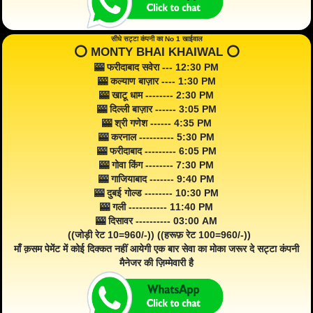
सीधे सट्टा कंपनी का No 1 खाईवाल
⭕️ MONTY BHAI KHAIWAL ⭕️
🎰 फरीदाबाद सवेरा --- 12:30 PM
🎰 कल्याण बाज़ार ---- 1:30 PM
🎰 खाटू धाम -------- 2:30 PM
🎰 दिल्ली बाज़ार ------ 3:05 PM
🎰 श्री गणेश ------ 4:35 PM
🎰 करनाल ---------- 5:30 PM
🎰 फरीदाबाद --------- 6:05 PM
🎰 गोवा किंग -------- 7:30 PM
🎰 गाजियाबाद ------- 9:40 PM
🎰 दुबई गोल्ड -------- 10:30 PM
🎰 गली ----------- 11:40 PM
🎰 दिसावर ---------- 03:00 AM
((जोड़ी रेट 10=960/-)) ((हरूफ़ रेट 100=960/-))
माँ क़सम पेमेंट में कोई दिक्कत नहीं आयेगी एक बार सेवा का मोका जरूर दे सट्टा कंपनी
मैनेजर की ज़िम्मेवारी है