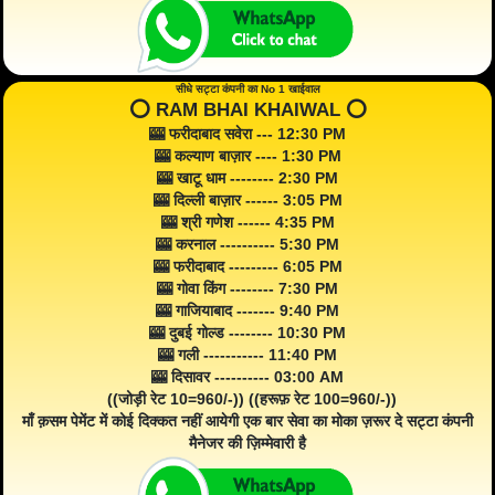
सीधे सट्टा कंपनी का No 1 खाईवाल
⭕️ RAM BHAI KHAIWAL ⭕️
🎰 फरीदाबाद सवेरा --- 12:30 PM
🎰 कल्याण बाज़ार ---- 1:30 PM
🎰 खाटू धाम -------- 2:30 PM
🎰 दिल्ली बाज़ार ------ 3:05 PM
🎰 श्री गणेश ------ 4:35 PM
🎰 करनाल ---------- 5:30 PM
🎰 फरीदाबाद --------- 6:05 PM
🎰 गोवा किंग -------- 7:30 PM
🎰 गाजियाबाद ------- 9:40 PM
🎰 दुबई गोल्ड -------- 10:30 PM
🎰 गली ----------- 11:40 PM
🎰 दिसावर ---------- 03:00 AM
((जोड़ी रेट 10=960/-)) ((हरूफ़ रेट 100=960/-))
माँ क़सम पेमेंट में कोई दिक्कत नहीं आयेगी एक बार सेवा का मोका ज़रूर दे सट्टा कंपनी
मैनेजर की ज़िम्मेवारी है