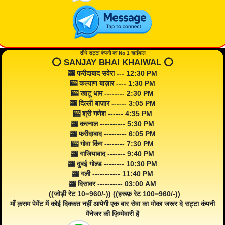
सीधे सट्टा कंपनी का No 1 खाईवाल
⭕️ SANJAY BHAI KHAIWAL ⭕️
🎰 फरीदाबाद सवेरा --- 12:30 PM
🎰 कल्याण बाज़ार ---- 1:30 PM
🎰 खाटू धाम -------- 2:30 PM
🎰 दिल्ली बाज़ार ------ 3:05 PM
🎰 श्री गणेश ------ 4:35 PM
🎰 करनाल ---------- 5:30 PM
🎰 फरीदाबाद --------- 6:05 PM
🎰 गोवा किंग -------- 7:30 PM
🎰 गाजियाबाद ------- 9:40 PM
🎰 दुबई गोल्ड -------- 10:30 PM
🎰 गली ----------- 11:40 PM
🎰 दिसावर ---------- 03:00 AM
((जोड़ी रेट 10=960/-)) ((हरूफ़ रेट 100=960/-))
माँ क़सम पेमेंट में कोई दिक्कत नहीं आयेगी एक बार सेवा का मोका जरूर दे सट्टा कंपनी
मैनेजर की ज़िम्मेवारी है