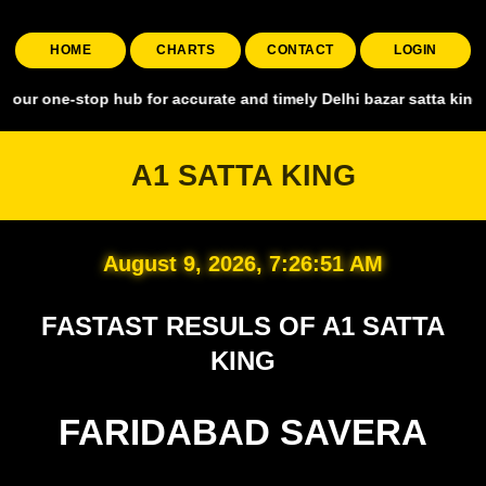
HOME
CHARTS
CONTACT
LOGIN
stop hub for accurate and timely Delhi bazar satta king, covering al
A1 SATTA KING
August 9, 2026, 7:26:52 AM
FASTAST RESULS OF A1 SATTA
KING
FARIDABAD SAVERA