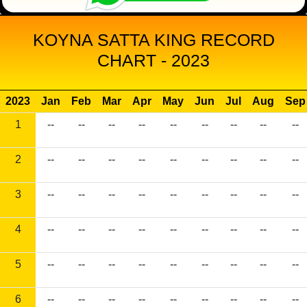
KOYNA SATTA KING RECORD
CHART - 2023
2023
Jan
Feb
Mar
Apr
May
Jun
Jul
Aug
Sep
1
--
--
--
--
--
--
--
--
--
2
--
--
--
--
--
--
--
--
--
3
--
--
--
--
--
--
--
--
--
4
--
--
--
--
--
--
--
--
--
5
--
--
--
--
--
--
--
--
--
6
--
--
--
--
--
--
--
--
--