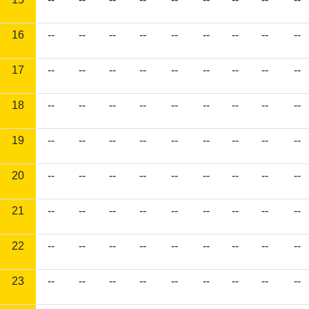
16
--
--
--
--
--
--
--
--
--
17
--
--
--
--
--
--
--
--
--
18
--
--
--
--
--
--
--
--
--
19
--
--
--
--
--
--
--
--
--
20
--
--
--
--
--
--
--
--
--
21
--
--
--
--
--
--
--
--
--
22
--
--
--
--
--
--
--
--
--
23
--
--
--
--
--
--
--
--
--