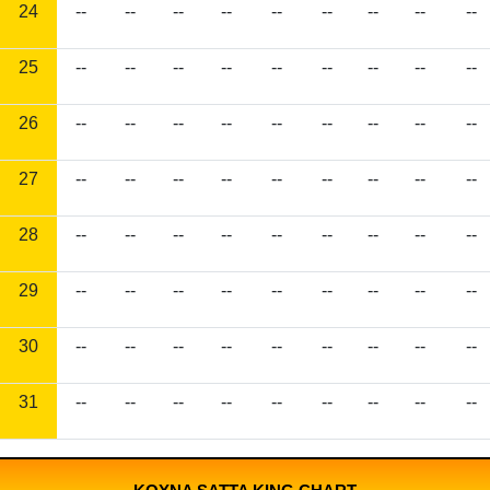
24
--
--
--
--
--
--
--
--
--
25
--
--
--
--
--
--
--
--
--
26
--
--
--
--
--
--
--
--
--
27
--
--
--
--
--
--
--
--
--
28
--
--
--
--
--
--
--
--
--
29
--
--
--
--
--
--
--
--
--
30
--
--
--
--
--
--
--
--
--
31
--
--
--
--
--
--
--
--
--