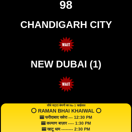
98
CHANDIGARH CITY
NEW DUBAI (1)
सीधे सट्टा कंपनी का No 1 खाईवाल
⭕️ RAMAN BHAI KHAIWAL ⭕️
🎰 फरीदाबाद सवेरा --- 12:30 PM
🎰 कल्याण बाज़ार ---- 1:30 PM
🎰 खाटू धाम -------- 2:30 PM