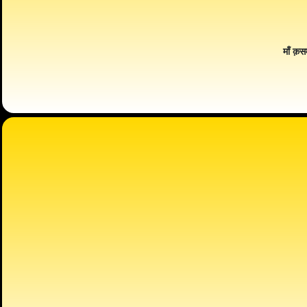
माँ क़स