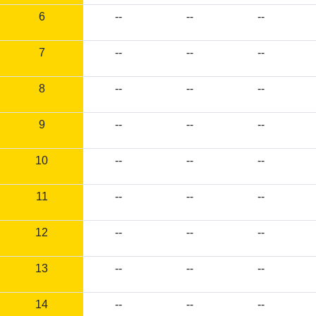
6
--
--
--
7
--
--
--
8
--
--
--
9
--
--
--
10
--
--
--
11
--
--
--
12
--
--
--
13
--
--
--
14
--
--
--