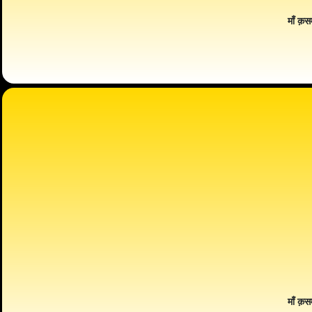
माँ क़स
माँ क़स