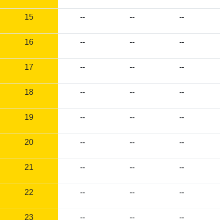
15
--
--
--
16
--
--
--
17
--
--
--
18
--
--
--
19
--
--
--
20
--
--
--
21
--
--
--
22
--
--
--
23
--
--
--