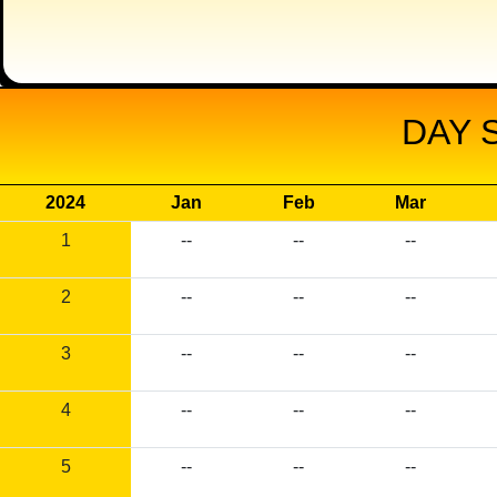
DAY 
2024
Jan
Feb
Mar
1
--
--
--
2
--
--
--
3
--
--
--
4
--
--
--
5
--
--
--