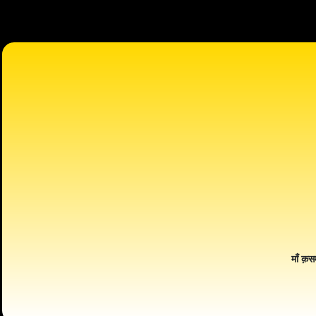
माँ क़स