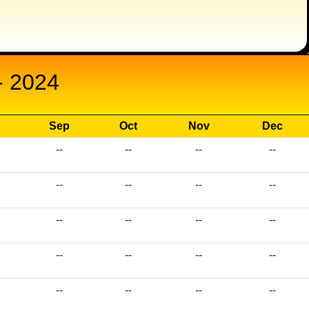
 2024
Sep
Oct
Nov
Dec
--
--
--
--
--
--
--
--
--
--
--
--
--
--
--
--
--
--
--
--