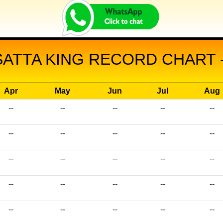
SATTA KING RECORD CHART -
Apr
May
Jun
Jul
Aug
--
--
--
--
--
--
--
--
--
--
--
--
--
--
--
--
--
--
--
--
--
--
--
--
--