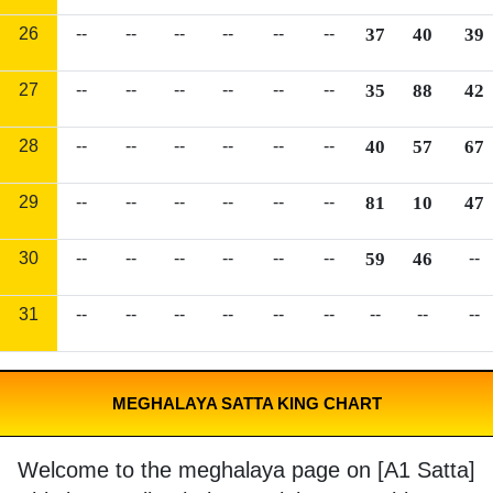
26
--
--
--
--
--
--
37
40
39
27
--
--
--
--
--
--
35
88
42
28
--
--
--
--
--
--
40
57
67
29
--
--
--
--
--
--
81
10
47
30
--
--
--
--
--
--
59
46
--
31
--
--
--
--
--
--
--
--
--
MEGHALAYA SATTA KING CHART
Welcome to the meghalaya page on [A1 Satta]