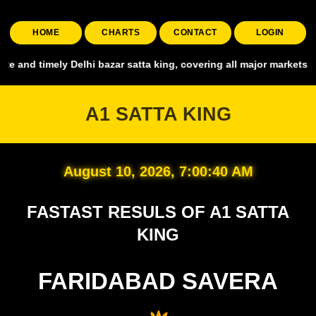
HOME
CHARTS
CONTACT
LOGIN
ly Delhi bazar satta king, covering all major markets including Sma
A1 SATTA KING
August 10, 2026, 7:00:42 AM
FASTAST RESULS OF A1 SATTA
KING
FARIDABAD SAVERA