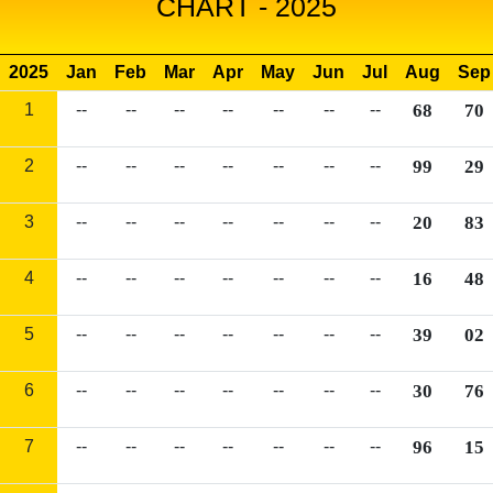
CHART - 2025
2025
Jan
Feb
Mar
Apr
May
Jun
Jul
Aug
Sep
1
--
--
--
--
--
--
--
68
70
2
--
--
--
--
--
--
--
99
29
3
--
--
--
--
--
--
--
20
83
4
--
--
--
--
--
--
--
16
48
5
--
--
--
--
--
--
--
39
02
6
--
--
--
--
--
--
--
30
76
7
--
--
--
--
--
--
--
96
15