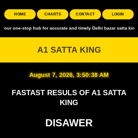
HOME
CHARTS
CONTACT
LOGIN
stop hub for accurate and timely Delhi bazar satta king, covering al
A1 SATTA KING
August 7, 2026, 3:50:39 AM
FASTAST RESULS OF A1 SATTA
KING
DISAWER