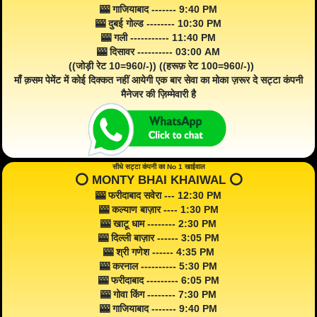
🎰 गाजियाबाद ------- 9:40 PM
🎰 दुबई गोल्ड -------- 10:30 PM
🎰 गली ----------- 11:40 PM
🎰 दिसावर ---------- 03:00 AM
((जोड़ी रेट 10=960/-)) ((हरूफ़ रेट 100=960/-))
माँ क़सम पेमेंट में कोई दिक्कत नहीं आयेगी एक बार सेवा का मोका ज़रूर दे सट्टा कंपनी
मैनेजर की ज़िम्मेवारी है
सीधे सट्टा कंपनी का No 1 खाईवाल
⭕️ MONTY BHAI KHAIWAL ⭕️
🎰 फरीदाबाद सवेरा --- 12:30 PM
🎰 कल्याण बाज़ार ---- 1:30 PM
🎰 खाटू धाम -------- 2:30 PM
🎰 दिल्ली बाज़ार ------ 3:05 PM
🎰 श्री गणेश ------ 4:35 PM
🎰 करनाल ---------- 5:30 PM
🎰 फरीदाबाद --------- 6:05 PM
🎰 गोवा किंग -------- 7:30 PM
🎰 गाजियाबाद ------- 9:40 PM