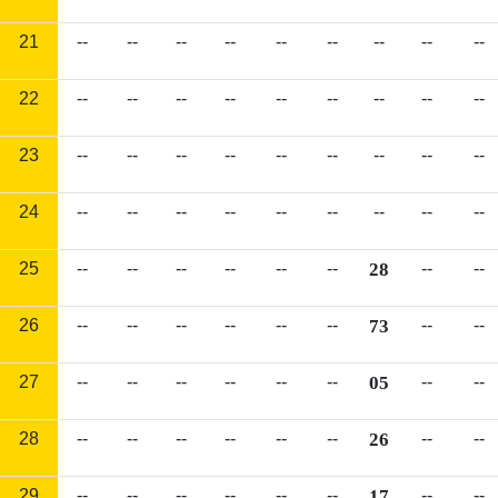
21
--
--
--
--
--
--
--
--
--
22
--
--
--
--
--
--
--
--
--
23
--
--
--
--
--
--
--
--
--
24
--
--
--
--
--
--
--
--
--
25
--
--
--
--
--
--
28
--
--
26
--
--
--
--
--
--
73
--
--
27
--
--
--
--
--
--
05
--
--
28
--
--
--
--
--
--
26
--
--
29
--
--
--
--
--
--
17
--
--