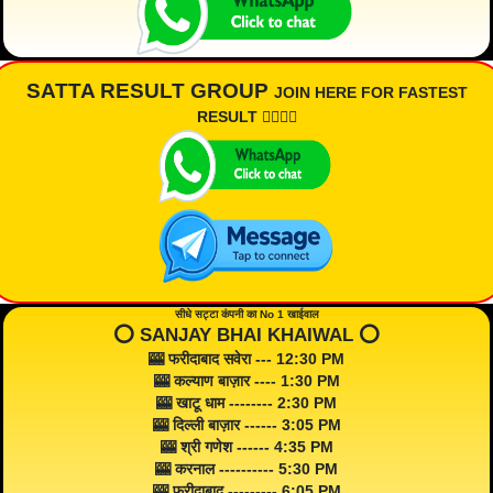
SATTA RESULT GROUP
JOIN HERE FOR FASTEST
RESULT 👇🏾👇🏾
सीधे सट्टा कंपनी का No 1 खाईवाल
⭕️ SANJAY BHAI KHAIWAL ⭕️
🎰 फरीदाबाद सवेरा --- 12:30 PM
🎰 कल्याण बाज़ार ---- 1:30 PM
🎰 खाटू धाम -------- 2:30 PM
🎰 दिल्ली बाज़ार ------ 3:05 PM
🎰 श्री गणेश ------ 4:35 PM
🎰 करनाल ---------- 5:30 PM
🎰 फरीदाबाद --------- 6:05 PM