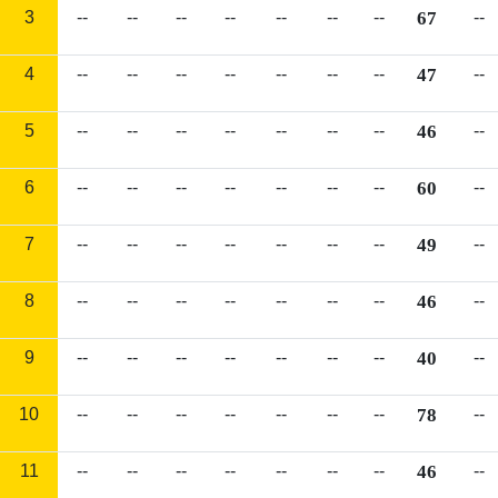
3
--
--
--
--
--
--
--
67
--
4
--
--
--
--
--
--
--
47
--
5
--
--
--
--
--
--
--
46
--
6
--
--
--
--
--
--
--
60
--
7
--
--
--
--
--
--
--
49
--
8
--
--
--
--
--
--
--
46
--
9
--
--
--
--
--
--
--
40
--
10
--
--
--
--
--
--
--
78
--
11
--
--
--
--
--
--
--
46
--