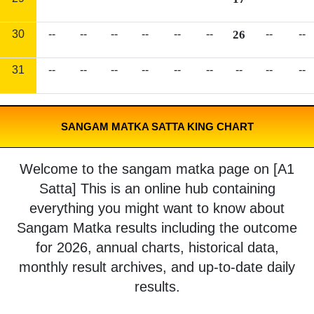
30
--
--
--
--
--
--
26
--
--
31
--
--
--
--
--
--
--
--
--
SANGAM MATKA SATTA KING CHART
Welcome to the sangam matka page on [A1
Satta] This is an online hub containing
everything you might want to know about
Sangam Matka results including the outcome
for 2026, annual charts, historical data,
monthly result archives, and up-to-date daily
results.