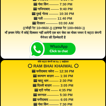
🎰 गोवा किंग -------- 7:30 PM
🎰 गाजियाबाद ------- 9:40 PM
🎰 दुबई गोल्ड -------- 10:30 PM
🎰 गली ----------- 11:40 PM
🎰 दिसावर ---------- 03:00 AM
((जोड़ी रेट 10=960/-)) ((हरूफ़ रेट 100=960/-))
माँ क़सम पेमेंट में कोई दिक्कत नहीं आयेगी एक बार सेवा का मोका जरूर दे सट्टा कंपनी
मैनेजर की ज़िम्मेवारी है
सीधे सट्टा कंपनी का No 1 खाईवाल
⭕️ RAM BHAI KHAIWAL ⭕️
🎰 फरीदाबाद सवेरा --- 12:30 PM
🎰 कल्याण बाज़ार ---- 1:30 PM
🎰 खाटू धाम -------- 2:30 PM
🎰 दिल्ली बाज़ार ------ 3:05 PM
🎰 श्री गणेश ------ 4:35 PM
🎰 करनाल ---------- 5:30 PM
🎰 फरीदाबाद --------- 6:05 PM
🎰 गोवा किंग -------- 7:30 PM