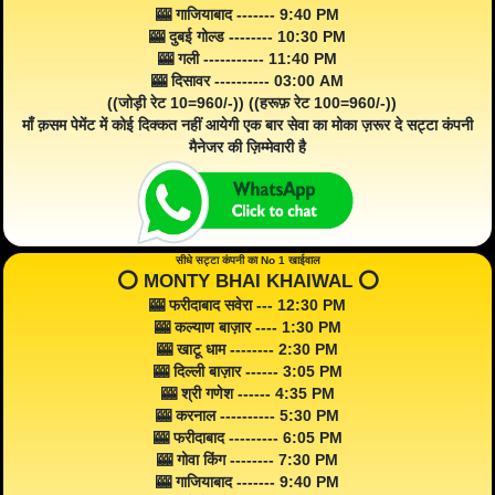
🎰 गाजियाबाद ------- 9:40 PM
🎰 दुबई गोल्ड -------- 10:30 PM
🎰 गली ----------- 11:40 PM
🎰 दिसावर ---------- 03:00 AM
((जोड़ी रेट 10=960/-)) ((हरूफ़ रेट 100=960/-))
माँ क़सम पेमेंट में कोई दिक्कत नहीं आयेगी एक बार सेवा का मोका ज़रूर दे सट्टा कंपनी
मैनेजर की ज़िम्मेवारी है
सीधे सट्टा कंपनी का No 1 खाईवाल
⭕️ MONTY BHAI KHAIWAL ⭕️
🎰 फरीदाबाद सवेरा --- 12:30 PM
🎰 कल्याण बाज़ार ---- 1:30 PM
🎰 खाटू धाम -------- 2:30 PM
🎰 दिल्ली बाज़ार ------ 3:05 PM
🎰 श्री गणेश ------ 4:35 PM
🎰 करनाल ---------- 5:30 PM
🎰 फरीदाबाद --------- 6:05 PM
🎰 गोवा किंग -------- 7:30 PM
🎰 गाजियाबाद ------- 9:40 PM