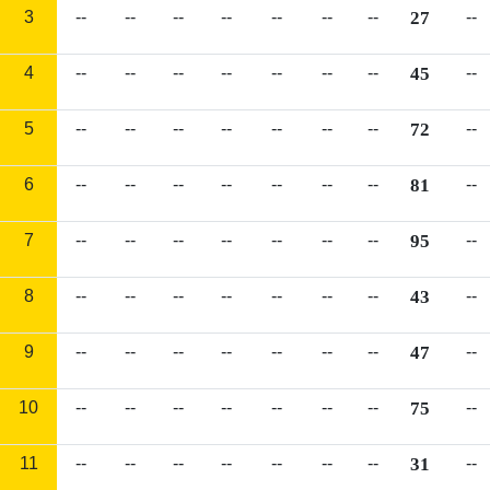
3
--
--
--
--
--
--
--
27
--
4
--
--
--
--
--
--
--
45
--
5
--
--
--
--
--
--
--
72
--
6
--
--
--
--
--
--
--
81
--
7
--
--
--
--
--
--
--
95
--
8
--
--
--
--
--
--
--
43
--
9
--
--
--
--
--
--
--
47
--
10
--
--
--
--
--
--
--
75
--
11
--
--
--
--
--
--
--
31
--