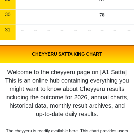
30
--
--
--
--
--
--
78
--
--
31
--
--
--
--
--
--
--
--
--
CHEYYERU SATTA KING CHART
Welcome to the cheyyeru page on [A1 Satta]
This is an online hub containing everything you
might want to know about Cheyyeru results
including the outcome for 2026, annual charts,
historical data, monthly result archives, and
up-to-date daily results.
The cheyyeru is readily available here. This chart provides users