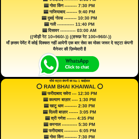
🎰 गोवा किंग -------- 7:30 PM
🎰 गाजियाबाद ------- 9:40 PM
🎰 दुबई गोल्ड -------- 10:30 PM
🎰 गली ----------- 11:40 PM
🎰 दिसावर ---------- 03:00 AM
((जोड़ी रेट 10=960/-)) ((हरूफ़ रेट 100=960/-))
माँ क़सम पेमेंट में कोई दिक्कत नहीं आयेगी एक बार सेवा का मोका जरूर दे सट्टा कंपनी
मैनेजर की ज़िम्मेवारी है
सीधे सट्टा कंपनी का No 1 खाईवाल
⭕️ RAM BHAI KHAIWAL ⭕️
🎰 फरीदाबाद सवेरा --- 12:30 PM
🎰 कल्याण बाज़ार ---- 1:30 PM
🎰 खाटू धाम -------- 2:30 PM
🎰 दिल्ली बाज़ार ------ 3:05 PM
🎰 श्री गणेश ------ 4:35 PM
🎰 करनाल ---------- 5:30 PM
🎰 फरीदाबाद --------- 6:05 PM
🎰 गोवा किंग -------- 7:30 PM