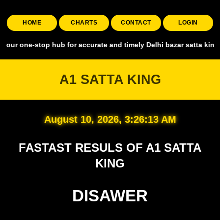
HOME
CHARTS
CONTACT
LOGIN
stop hub for accurate and timely Delhi bazar satta king, covering al
A1 SATTA KING
August 10, 2026, 3:26:14 AM
FASTAST RESULS OF A1 SATTA
KING
DISAWER