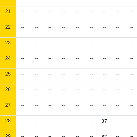
21
--
--
--
--
--
--
--
--
--
22
--
--
--
--
--
--
--
--
--
23
--
--
--
--
--
--
--
--
--
24
--
--
--
--
--
--
--
--
--
25
--
--
--
--
--
--
--
--
--
26
--
--
--
--
--
--
--
--
--
27
--
--
--
--
--
--
--
--
--
28
--
--
--
--
--
--
37
--
--
29
--
--
--
--
--
--
87
--
--