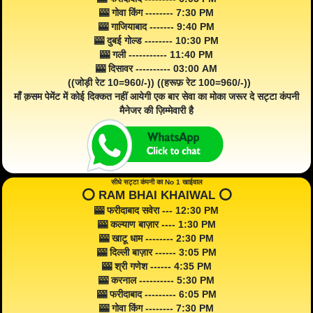
🎰 गोवा किंग -------- 7:30 PM
🎰 गाजियाबाद ------- 9:40 PM
🎰 दुबई गोल्ड -------- 10:30 PM
🎰 गली ----------- 11:40 PM
🎰 दिसावर ---------- 03:00 AM
((जोड़ी रेट 10=960/-)) ((हरूफ़ रेट 100=960/-))
माँ क़सम पेमेंट में कोई दिक्कत नहीं आयेगी एक बार सेवा का मोका जरूर दे सट्टा कंपनी
मैनेजर की ज़िम्मेवारी है
सीधे सट्टा कंपनी का No 1 खाईवाल
⭕️ RAM BHAI KHAIWAL ⭕️
🎰 फरीदाबाद सवेरा --- 12:30 PM
🎰 कल्याण बाज़ार ---- 1:30 PM
🎰 खाटू धाम -------- 2:30 PM
🎰 दिल्ली बाज़ार ------ 3:05 PM
🎰 श्री गणेश ------ 4:35 PM
🎰 करनाल ---------- 5:30 PM
🎰 फरीदाबाद --------- 6:05 PM
🎰 गोवा किंग -------- 7:30 PM