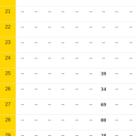
21
--
--
--
--
--
--
--
--
--
22
--
--
--
--
--
--
--
--
--
23
--
--
--
--
--
--
--
--
--
24
--
--
--
--
--
--
--
--
--
25
--
--
--
--
--
--
39
--
--
26
--
--
--
--
--
--
34
--
--
27
--
--
--
--
--
--
69
--
--
28
--
--
--
--
--
--
00
--
--
29
--
--
--
--
--
--
28
--
--