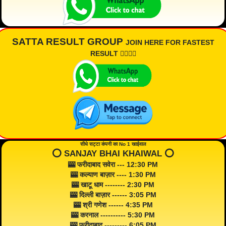
SATTA RESULT GROUP
JOIN HERE FOR FASTEST
RESULT 👇🏾👇🏾
सीधे सट्टा कंपनी का No 1 खाईवाल
⭕️ SANJAY BHAI KHAIWAL ⭕️
🎰 फरीदाबाद सवेरा --- 12:30 PM
🎰 कल्याण बाज़ार ---- 1:30 PM
🎰 खाटू धाम -------- 2:30 PM
🎰 दिल्ली बाज़ार ------ 3:05 PM
🎰 श्री गणेश ------ 4:35 PM
🎰 करनाल ---------- 5:30 PM
🎰 फरीदाबाद --------- 6:05 PM