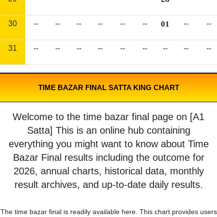
30
--
--
--
--
--
--
01
--
--
31
--
--
--
--
--
--
--
--
--
TIME BAZAR FINAL SATTA KING CHART
Welcome to the time bazar final page on [A1
Satta] This is an online hub containing
everything you might want to know about Time
Bazar Final results including the outcome for
2026, annual charts, historical data, monthly
result archives, and up-to-date daily results.
The time bazar final is readily available here. This chart provides users