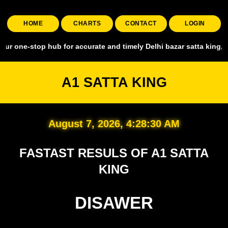
HOME
CHARTS
CONTACT
LOGIN
op hub for accurate and timely Delhi bazar satta king, covering all 
A1 SATTA KING
August 7, 2026, 4:28:31 AM
FASTAST RESULS OF A1 SATTA
KING
DISAWER