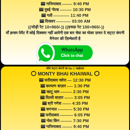
🎰 गाजियाबाद ------- 9:40 PM
🎰 दुबई गोल्ड -------- 10:30 PM
🎰 गली ----------- 11:40 PM
🎰 दिसावर ---------- 03:00 AM
((जोड़ी रेट 10=960/-)) ((हरूफ़ रेट 100=960/-))
माँ क़सम पेमेंट में कोई दिक्कत नहीं आयेगी एक बार सेवा का मोका ज़रूर दे सट्टा कंपनी
मैनेजर की ज़िम्मेवारी है
सीधे सट्टा कंपनी का No 1 खाईवाल
⭕️ MONTY BHAI KHAIWAL ⭕️
🎰 फरीदाबाद सवेरा --- 12:30 PM
🎰 कल्याण बाज़ार ---- 1:30 PM
🎰 खाटू धाम -------- 2:30 PM
🎰 दिल्ली बाज़ार ------ 3:05 PM
🎰 श्री गणेश ------ 4:35 PM
🎰 करनाल ---------- 5:30 PM
🎰 फरीदाबाद --------- 6:05 PM
🎰 गोवा किंग -------- 7:30 PM
🎰 गाजियाबाद ------- 9:40 PM