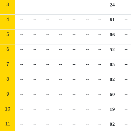
3
--
--
--
--
--
--
--
24
--
4
--
--
--
--
--
--
--
61
--
5
--
--
--
--
--
--
--
06
--
6
--
--
--
--
--
--
--
52
--
7
--
--
--
--
--
--
--
05
--
8
--
--
--
--
--
--
--
02
--
9
--
--
--
--
--
--
--
60
--
10
--
--
--
--
--
--
--
19
--
11
--
--
--
--
--
--
--
02
--