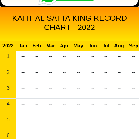
KAITHAL SATTA KING RECORD
CHART - 2022
2022
Jan
Feb
Mar
Apr
May
Jun
Jul
Aug
Sep
1
--
--
--
--
--
--
--
--
--
2
--
--
--
--
--
--
--
--
--
3
--
--
--
--
--
--
--
--
--
4
--
--
--
--
--
--
--
--
--
5
--
--
--
--
--
--
--
--
--
6
--
--
--
--
--
--
--
--
--