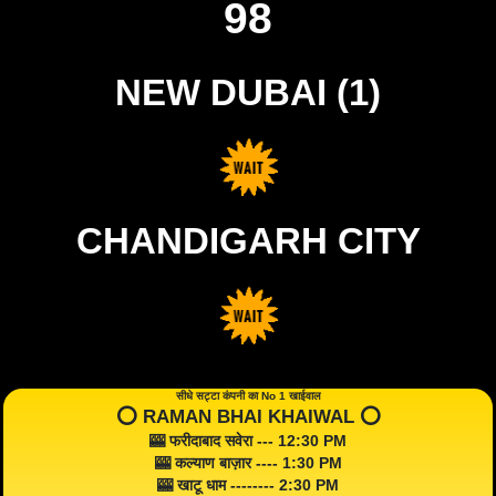
98
NEW DUBAI (1)
CHANDIGARH CITY
सीधे सट्टा कंपनी का No 1 खाईवाल
⭕️ RAMAN BHAI KHAIWAL ⭕️
🎰 फरीदाबाद सवेरा --- 12:30 PM
🎰 कल्याण बाज़ार ---- 1:30 PM
🎰 खाटू धाम -------- 2:30 PM