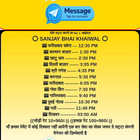
सीधे सट्टा कंपनी का No 1 खाईवाल
⭕️ SANJAY BHAI KHAIWAL ⭕️
🎰 फरीदाबाद सवेरा --- 12:30 PM
🎰 कल्याण बाज़ार ---- 1:30 PM
🎰 खाटू धाम -------- 2:30 PM
🎰 दिल्ली बाज़ार ------ 3:05 PM
🎰 श्री गणेश ------ 4:35 PM
🎰 करनाल ---------- 5:30 PM
🎰 फरीदाबाद --------- 6:05 PM
🎰 गोवा किंग -------- 7:30 PM
🎰 गाजियाबाद ------- 9:40 PM
🎰 दुबई गोल्ड -------- 10:30 PM
🎰 गली ----------- 11:40 PM
🎰 दिसावर ---------- 03:00 AM
((जोड़ी रेट 10=960/-)) ((हरूफ़ रेट 100=960/-))
माँ क़सम पेमेंट में कोई दिक्कत नहीं आयेगी एक बार सेवा का मोका जरूर दे सट्टा कंपनी
मैनेजर की ज़िम्मेवारी है