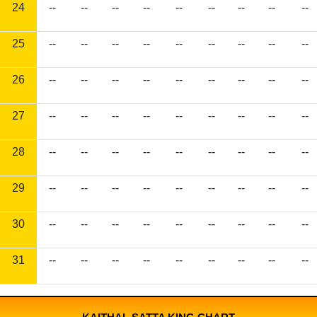
24
--
--
--
--
--
--
--
--
--
25
--
--
--
--
--
--
--
--
--
26
--
--
--
--
--
--
--
--
--
27
--
--
--
--
--
--
--
--
--
28
--
--
--
--
--
--
--
--
--
29
--
--
--
--
--
--
--
--
--
30
--
--
--
--
--
--
--
--
--
31
--
--
--
--
--
--
--
--
--