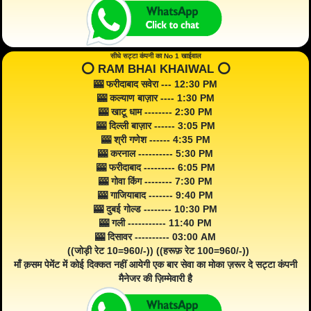
सीधे सट्टा कंपनी का No 1 खाईवाल
⭕️ RAM BHAI KHAIWAL ⭕️
🎰 फरीदाबाद सवेरा --- 12:30 PM
🎰 कल्याण बाज़ार ---- 1:30 PM
🎰 खाटू धाम -------- 2:30 PM
🎰 दिल्ली बाज़ार ------ 3:05 PM
🎰 श्री गणेश ------ 4:35 PM
🎰 करनाल ---------- 5:30 PM
🎰 फरीदाबाद --------- 6:05 PM
🎰 गोवा किंग -------- 7:30 PM
🎰 गाजियाबाद ------- 9:40 PM
🎰 दुबई गोल्ड -------- 10:30 PM
🎰 गली ----------- 11:40 PM
🎰 दिसावर ---------- 03:00 AM
((जोड़ी रेट 10=960/-)) ((हरूफ़ रेट 100=960/-))
माँ क़सम पेमेंट में कोई दिक्कत नहीं आयेगी एक बार सेवा का मोका ज़रूर दे सट्टा कंपनी
मैनेजर की ज़िम्मेवारी है