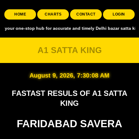
HOME
CHARTS
CONTACT
LOGIN
one-stop hub for accurate and timely Delhi bazar satta king, coveri
A1 SATTA KING
August 9, 2026, 7:30:08 AM
FASTAST RESULS OF A1 SATTA
KING
FARIDABAD SAVERA