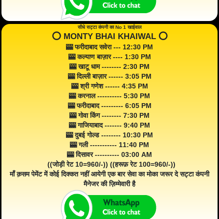
सीधे सट्टा कंपनी का No 1 खाईवाल
⭕️ MONTY BHAI KHAIWAL ⭕️
🎰 फरीदाबाद सवेरा --- 12:30 PM
🎰 कल्याण बाज़ार ---- 1:30 PM
🎰 खाटू धाम -------- 2:30 PM
🎰 दिल्ली बाज़ार ------ 3:05 PM
🎰 श्री गणेश ------ 4:35 PM
🎰 करनाल ---------- 5:30 PM
🎰 फरीदाबाद --------- 6:05 PM
🎰 गोवा किंग -------- 7:30 PM
🎰 गाजियाबाद ------- 9:40 PM
🎰 दुबई गोल्ड -------- 10:30 PM
🎰 गली ----------- 11:40 PM
🎰 दिसावर ---------- 03:00 AM
((जोड़ी रेट 10=960/-)) ((हरूफ़ रेट 100=960/-))
माँ क़सम पेमेंट में कोई दिक्कत नहीं आयेगी एक बार सेवा का मोका जरूर दे सट्टा कंपनी
मैनेजर की ज़िम्मेवारी है