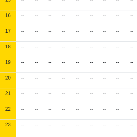
16
--
--
--
--
--
--
--
--
--
17
--
--
--
--
--
--
--
--
--
18
--
--
--
--
--
--
--
--
--
19
--
--
--
--
--
--
--
--
--
20
--
--
--
--
--
--
--
--
--
21
--
--
--
--
--
--
--
--
--
22
--
--
--
--
--
--
--
--
--
23
--
--
--
--
--
--
--
--
--