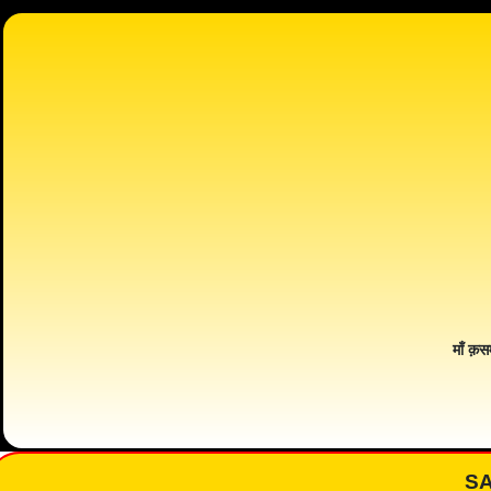
माँ क़स
S