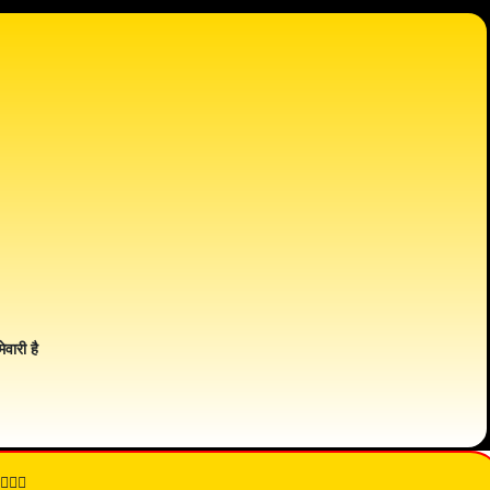
ेवारी है
👇🏾