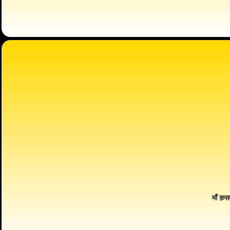
माँ क़स