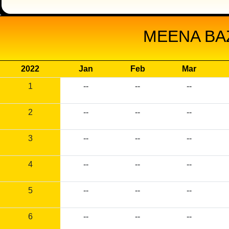
MEENA BAZ
2022
Jan
Feb
Mar
1
--
--
--
2
--
--
--
3
--
--
--
4
--
--
--
5
--
--
--
6
--
--
--