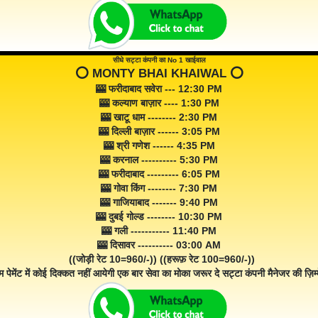
सीधे सट्टा कंपनी का No 1 खाईवाल
⭕️ MONTY BHAI KHAIWAL ⭕️
🎰 फरीदाबाद सवेरा --- 12:30 PM
🎰 कल्याण बाज़ार ---- 1:30 PM
🎰 खाटू धाम -------- 2:30 PM
🎰 दिल्ली बाज़ार ------ 3:05 PM
🎰 श्री गणेश ------ 4:35 PM
🎰 करनाल ---------- 5:30 PM
🎰 फरीदाबाद --------- 6:05 PM
🎰 गोवा किंग -------- 7:30 PM
🎰 गाजियाबाद ------- 9:40 PM
🎰 दुबई गोल्ड -------- 10:30 PM
🎰 गली ----------- 11:40 PM
🎰 दिसावर ---------- 03:00 AM
((जोड़ी रेट 10=960/-)) ((हरूफ़ रेट 100=960/-))
म पेमेंट में कोई दिक्कत नहीं आयेगी एक बार सेवा का मोका जरूर दे सट्टा कंपनी मैनेजर की ज़िम्म