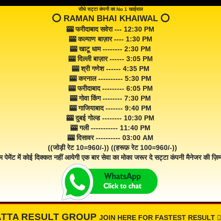
सीधे सट्टा कंपनी का No 1 खाईवाल
⭕️ RAMAN BHAI KHAIWAL ⭕️
🎰 फरीदाबाद सवेरा --- 12:30 PM
🎰 कल्याण बाज़ार ---- 1:30 PM
🎰 खाटू धाम -------- 2:30 PM
🎰 दिल्ली बाज़ार ------ 3:05 PM
🎰 श्री गणेश ------ 4:35 PM
🎰 करनाल ---------- 5:30 PM
🎰 फरीदाबाद --------- 6:05 PM
🎰 गोवा किंग -------- 7:30 PM
🎰 गाजियाबाद ------- 9:40 PM
🎰 दुबई गोल्ड -------- 10:30 PM
🎰 गली ----------- 11:40 PM
🎰 दिसावर ---------- 03:00 AM
((जोड़ी रेट 10=960/-)) ((हरूफ़ रेट 100=960/-))
म पेमेंट में कोई दिक्कत नहीं आयेगी एक बार सेवा का मोका जरूर दे सट्टा कंपनी मैनेजर की ज़िम्म
ATTA RESULT GROUP
JOIN HERE FOR FASTEST RESULT 👇🏾