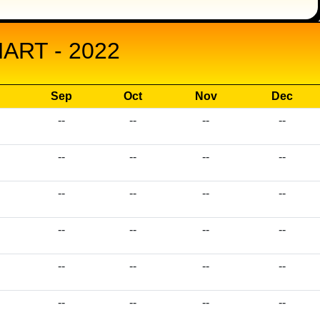
RT - 2022
Sep
Oct
Nov
Dec
--
--
--
--
--
--
--
--
--
--
--
--
--
--
--
--
--
--
--
--
--
--
--
--