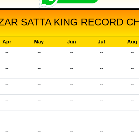
AR SATTA KING RECORD CHA
Apr
May
Jun
Jul
Aug
--
--
--
--
--
--
--
--
--
--
--
--
--
--
--
--
--
--
--
--
--
--
--
--
--
--
--
--
--
--