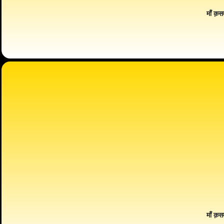
माँ क़स
माँ क़स