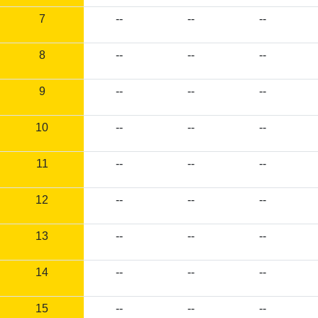
7
--
--
--
8
--
--
--
9
--
--
--
10
--
--
--
11
--
--
--
12
--
--
--
13
--
--
--
14
--
--
--
15
--
--
--