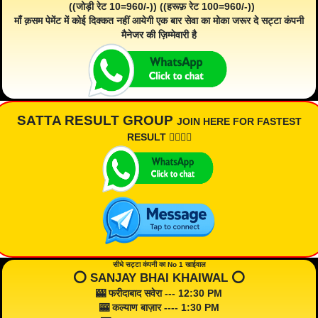
((जोड़ी रेट 10=960/-)) ((हरूफ़ रेट 100=960/-))
माँ क़सम पेमेंट में कोई दिक्कत नहीं आयेगी एक बार सेवा का मोका जरूर दे सट्टा कंपनी
मैनेजर की ज़िम्मेवारी है
SATTA RESULT GROUP
JOIN HERE FOR FASTEST
RESULT 👇🏾👇🏾
सीधे सट्टा कंपनी का No 1 खाईवाल
⭕️ SANJAY BHAI KHAIWAL ⭕️
🎰 फरीदाबाद सवेरा --- 12:30 PM
🎰 कल्याण बाज़ार ---- 1:30 PM