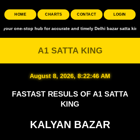
HOME
CHARTS
CONTACT
LOGIN
stop hub for accurate and timely Delhi bazar satta king, covering a
A1 SATTA KING
August 8, 2026, 8:22:47 AM
FASTAST RESULS OF A1 SATTA
KING
KALYAN BAZAR