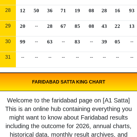
28
12
50
36
71
19
08
28
16
93
29
20
--
28
67
85
08
43
22
13
30
99
--
63
--
83
--
39
05
--
31
--
--
--
--
--
--
--
--
--
FARIDABAD SATTA KING CHART
Welcome to the faridabad page on [A1 Satta]
This is an online hub containing everything you
might want to know about Faridabad results
including the outcome for 2026, annual charts,
historical data, monthly result archives, and