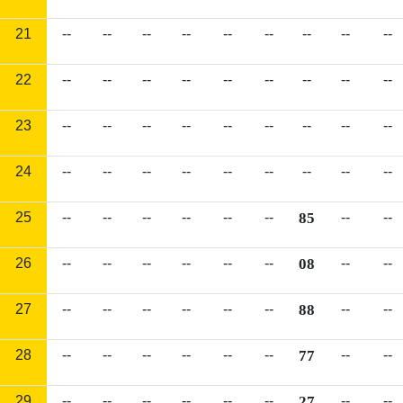
21
--
--
--
--
--
--
--
--
--
22
--
--
--
--
--
--
--
--
--
23
--
--
--
--
--
--
--
--
--
24
--
--
--
--
--
--
--
--
--
25
--
--
--
--
--
--
85
--
--
26
--
--
--
--
--
--
08
--
--
27
--
--
--
--
--
--
88
--
--
28
--
--
--
--
--
--
77
--
--
29
--
--
--
--
--
--
27
--
--