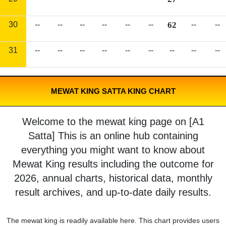
30
--
--
--
--
--
--
62
--
--
31
--
--
--
--
--
--
--
--
--
MEWAT KING SATTA KING CHART
Welcome to the mewat king page on [A1
Satta] This is an online hub containing
everything you might want to know about
Mewat King results including the outcome for
2026, annual charts, historical data, monthly
result archives, and up-to-date daily results.
The mewat king is readily available here. This chart provides users