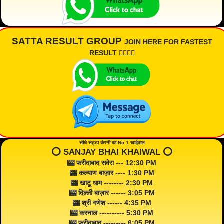
SATTA RESULT GROUP
JOIN HERE FOR FASTEST
RESULT 👇🏾👇🏾
सीधे सट्टा कंपनी का No 1 खाईवाल
⭕️ SANJAY BHAI KHAIWAL ⭕️
🎰 फरीदाबाद सवेरा --- 12:30 PM
🎰 कल्याण बाज़ार ---- 1:30 PM
🎰 खाटू धाम -------- 2:30 PM
🎰 दिल्ली बाज़ार ------ 3:05 PM
🎰 श्री गणेश ------ 4:35 PM
🎰 करनाल ---------- 5:30 PM
🎰 फरीदाबाद --------- 6:05 PM