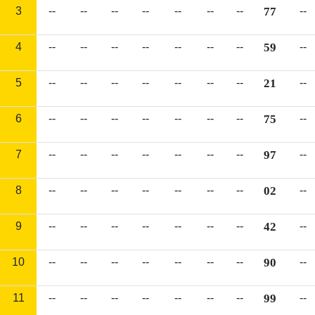
3
--
--
--
--
--
--
--
77
--
4
--
--
--
--
--
--
--
59
--
5
--
--
--
--
--
--
--
21
--
6
--
--
--
--
--
--
--
75
--
7
--
--
--
--
--
--
--
97
--
8
--
--
--
--
--
--
--
02
--
9
--
--
--
--
--
--
--
42
--
10
--
--
--
--
--
--
--
90
--
11
--
--
--
--
--
--
--
99
--