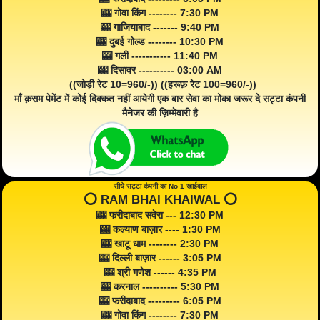
🎰 गोवा किंग -------- 7:30 PM
🎰 गाजियाबाद ------- 9:40 PM
🎰 दुबई गोल्ड -------- 10:30 PM
🎰 गली ----------- 11:40 PM
🎰 दिसावर ---------- 03:00 AM
((जोड़ी रेट 10=960/-)) ((हरूफ़ रेट 100=960/-))
माँ क़सम पेमेंट में कोई दिक्कत नहीं आयेगी एक बार सेवा का मोका जरूर दे सट्टा कंपनी
मैनेजर की ज़िम्मेवारी है
सीधे सट्टा कंपनी का No 1 खाईवाल
⭕️ RAM BHAI KHAIWAL ⭕️
🎰 फरीदाबाद सवेरा --- 12:30 PM
🎰 कल्याण बाज़ार ---- 1:30 PM
🎰 खाटू धाम -------- 2:30 PM
🎰 दिल्ली बाज़ार ------ 3:05 PM
🎰 श्री गणेश ------ 4:35 PM
🎰 करनाल ---------- 5:30 PM
🎰 फरीदाबाद --------- 6:05 PM
🎰 गोवा किंग -------- 7:30 PM