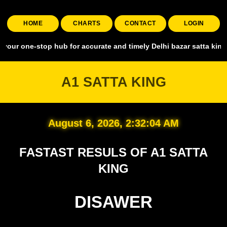
HOME
CHARTS
CONTACT
LOGIN
stop hub for accurate and timely Delhi bazar satta king, covering a
A1 SATTA KING
August 6, 2026, 2:32:05 AM
FASTAST RESULS OF A1 SATTA
KING
DISAWER