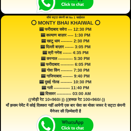
सीधे सट्टा कंपनी का No 1 खाईवाल
⭕️ MONTY BHAI KHAIWAL ⭕️
🎰 फरीदाबाद सवेरा --- 12:30 PM
🎰 कल्याण बाज़ार ---- 1:30 PM
🎰 खाटू धाम -------- 2:30 PM
🎰 दिल्ली बाज़ार ------ 3:05 PM
🎰 श्री गणेश ------ 4:35 PM
🎰 करनाल ---------- 5:30 PM
🎰 फरीदाबाद --------- 6:05 PM
🎰 गोवा किंग -------- 7:30 PM
🎰 गाजियाबाद ------- 9:40 PM
🎰 दुबई गोल्ड -------- 10:30 PM
🎰 गली ----------- 11:40 PM
🎰 दिसावर ---------- 03:00 AM
((जोड़ी रेट 10=960/-)) ((हरूफ़ रेट 100=960/-))
माँ क़सम पेमेंट में कोई दिक्कत नहीं आयेगी एक बार सेवा का मोका जरूर दे सट्टा कंपनी
मैनेजर की ज़िम्मेवारी है