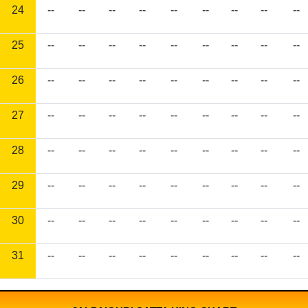
24
--
--
--
--
--
--
--
--
--
25
--
--
--
--
--
--
--
--
--
26
--
--
--
--
--
--
--
--
--
27
--
--
--
--
--
--
--
--
--
28
--
--
--
--
--
--
--
--
--
29
--
--
--
--
--
--
--
--
--
30
--
--
--
--
--
--
--
--
--
31
--
--
--
--
--
--
--
--
--