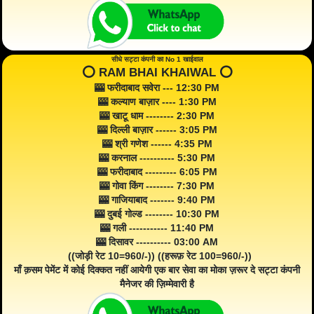
सीधे सट्टा कंपनी का No 1 खाईवाल
⭕️ RAM BHAI KHAIWAL ⭕️
🎰 फरीदाबाद सवेरा --- 12:30 PM
🎰 कल्याण बाज़ार ---- 1:30 PM
🎰 खाटू धाम -------- 2:30 PM
🎰 दिल्ली बाज़ार ------ 3:05 PM
🎰 श्री गणेश ------ 4:35 PM
🎰 करनाल ---------- 5:30 PM
🎰 फरीदाबाद --------- 6:05 PM
🎰 गोवा किंग -------- 7:30 PM
🎰 गाजियाबाद ------- 9:40 PM
🎰 दुबई गोल्ड -------- 10:30 PM
🎰 गली ----------- 11:40 PM
🎰 दिसावर ---------- 03:00 AM
((जोड़ी रेट 10=960/-)) ((हरूफ़ रेट 100=960/-))
माँ क़सम पेमेंट में कोई दिक्कत नहीं आयेगी एक बार सेवा का मोका ज़रूर दे सट्टा कंपनी
मैनेजर की ज़िम्मेवारी है