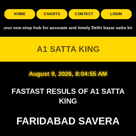
HOME
CHARTS
CONTACT
LOGIN
stop hub for accurate and timely Delhi bazar satta king, covering a
A1 SATTA KING
August 9, 2026, 8:04:56 AM
FASTAST RESULS OF A1 SATTA
KING
FARIDABAD SAVERA