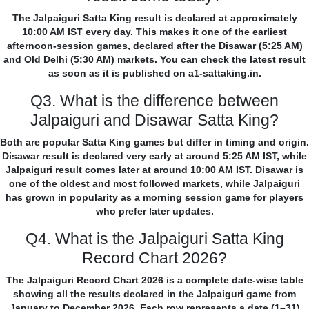
The Jalpaiguri Satta King result is declared at approximately
10:00 AM IST every day. This makes it one of the earliest
afternoon-session games, declared after the Disawar (5:25 AM)
and Old Delhi (5:30 AM) markets. You can check the latest result
as soon as it is published on a1-sattaking.in.
Q3. What is the difference between
Jalpaiguri and Disawar Satta King?
Both are popular Satta King games but differ in timing and origin.
Disawar result is declared very early at around 5:25 AM IST, while
Jalpaiguri result comes later at around 10:00 AM IST. Disawar is
one of the oldest and most followed markets, while Jalpaiguri
has grown in popularity as a morning session game for players
who prefer later updates.
Q4. What is the Jalpaiguri Satta King
Record Chart 2026?
The Jalpaiguri Record Chart 2026 is a complete date-wise table
showing all the results declared in the Jalpaiguri game from
January to December 2026. Each row represents a date (1–31)