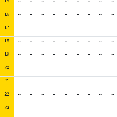
15
--
--
--
--
--
--
--
--
--
16
--
--
--
--
--
--
--
--
--
17
--
--
--
--
--
--
--
--
--
18
--
--
--
--
--
--
--
--
--
19
--
--
--
--
--
--
--
--
--
20
--
--
--
--
--
--
--
--
--
21
--
--
--
--
--
--
--
--
--
22
--
--
--
--
--
--
--
--
--
23
--
--
--
--
--
--
--
--
--