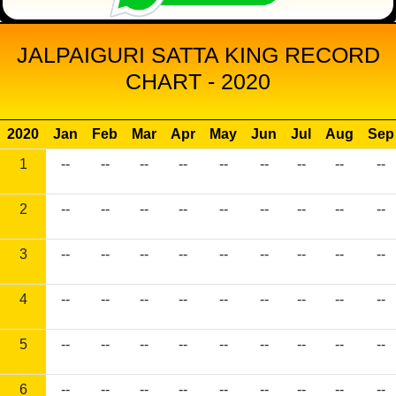
JALPAIGURI SATTA KING RECORD
CHART - 2020
2020
Jan
Feb
Mar
Apr
May
Jun
Jul
Aug
Sep
1
--
--
--
--
--
--
--
--
--
2
--
--
--
--
--
--
--
--
--
3
--
--
--
--
--
--
--
--
--
4
--
--
--
--
--
--
--
--
--
5
--
--
--
--
--
--
--
--
--
6
--
--
--
--
--
--
--
--
--