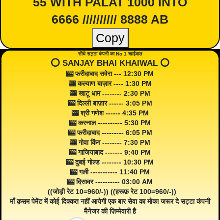
55 WITH PALAT 1000 INTO
6666 ////////// 8888 AB
Copy
सीधे सट्टा कंपनी का No 1 खाईवाल
⭕️ SANJAY BHAI KHAIWAL ⭕️
🎰 फरीदाबाद सवेरा --- 12:30 PM
🎰 कल्याण बाज़ार ---- 1:30 PM
🎰 खाटू धाम -------- 2:30 PM
🎰 दिल्ली बाज़ार ------ 3:05 PM
🎰 श्री गणेश ------ 4:35 PM
🎰 करनाल ---------- 5:30 PM
🎰 फरीदाबाद --------- 6:05 PM
🎰 गोवा किंग -------- 7:30 PM
🎰 गाजियाबाद ------- 9:40 PM
🎰 दुबई गोल्ड -------- 10:30 PM
🎰 गली ----------- 11:40 PM
🎰 दिसावर ---------- 03:00 AM
((जोड़ी रेट 10=960/-)) ((हरूफ़ रेट 100=960/-))
माँ क़सम पेमेंट में कोई दिक्कत नहीं आयेगी एक बार सेवा का मोका जरूर दे सट्टा कंपनी
मैनेजर की ज़िम्मेवारी है