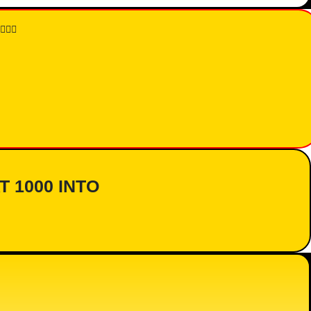
👇🏾
AT 1000 INTO