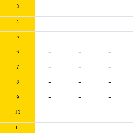
3
--
--
--
4
--
--
--
5
--
--
--
6
--
--
--
7
--
--
--
8
--
--
--
9
--
--
--
10
--
--
--
11
--
--
--