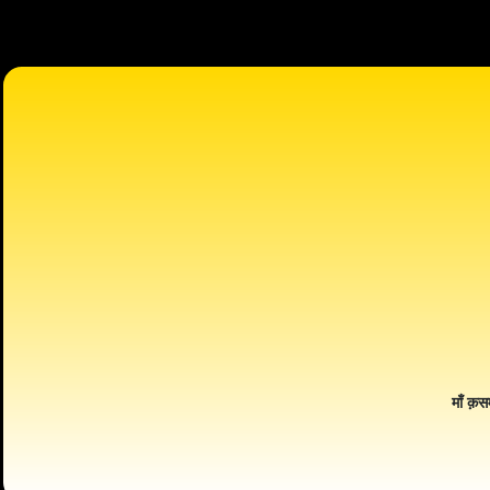
माँ क़स