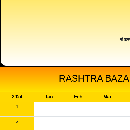
माँ क़स
RASHTRA BAZAR
2024
Jan
Feb
Mar
1
--
--
--
2
--
--
--