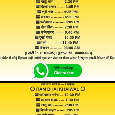
🎰 खाटू धाम -------- 2:30 PM
🎰 दिल्ली बाज़ार ------ 3:05 PM
🎰 श्री गणेश ------ 4:35 PM
🎰 करनाल ---------- 5:30 PM
🎰 फरीदाबाद --------- 6:05 PM
🎰 गोवा किंग -------- 7:30 PM
🎰 गाजियाबाद ------- 9:40 PM
🎰 दुबई गोल्ड -------- 10:30 PM
🎰 गली ----------- 11:40 PM
🎰 दिसावर ---------- 03:00 AM
((जोड़ी रेट 10=960/-)) ((हरूफ़ रेट 100=960/-))
म पेमेंट में कोई दिक्कत नहीं आयेगी एक बार सेवा का मोका जरूर दे सट्टा कंपनी मैनेजर की ज़िम्म
सीधे सट्टा कंपनी का No 1 खाईवाल
⭕️ RAM BHAI KHAIWAL ⭕️
🎰 फरीदाबाद सवेरा --- 12:30 PM
🎰 कल्याण बाज़ार ---- 1:30 PM
🎰 खाटू धाम -------- 2:30 PM
🎰 दिल्ली बाज़ार ------ 3:05 PM