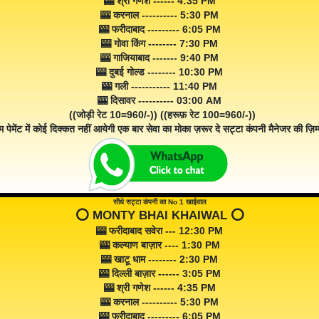
🎰 श्री गणेश ------ 4:35 PM
🎰 करनाल ---------- 5:30 PM
🎰 फरीदाबाद --------- 6:05 PM
🎰 गोवा किंग -------- 7:30 PM
🎰 गाजियाबाद ------- 9:40 PM
🎰 दुबई गोल्ड -------- 10:30 PM
🎰 गली ----------- 11:40 PM
🎰 दिसावर ---------- 03:00 AM
((जोड़ी रेट 10=960/-)) ((हरूफ़ रेट 100=960/-))
म पेमेंट में कोई दिक्कत नहीं आयेगी एक बार सेवा का मोका ज़रूर दे सट्टा कंपनी मैनेजर की ज़िम्म
सीधे सट्टा कंपनी का No 1 खाईवाल
⭕️ MONTY BHAI KHAIWAL ⭕️
🎰 फरीदाबाद सवेरा --- 12:30 PM
🎰 कल्याण बाज़ार ---- 1:30 PM
🎰 खाटू धाम -------- 2:30 PM
🎰 दिल्ली बाज़ार ------ 3:05 PM
🎰 श्री गणेश ------ 4:35 PM
🎰 करनाल ---------- 5:30 PM
🎰 फरीदाबाद --------- 6:05 PM