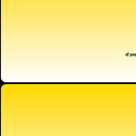
माँ क़स