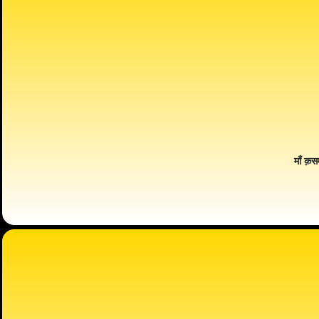
माँ क़स