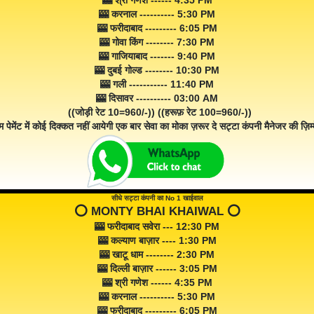
🎰 श्री गणेश ------ 4:35 PM
🎰 करनाल ---------- 5:30 PM
🎰 फरीदाबाद --------- 6:05 PM
🎰 गोवा किंग -------- 7:30 PM
🎰 गाजियाबाद ------- 9:40 PM
🎰 दुबई गोल्ड -------- 10:30 PM
🎰 गली ----------- 11:40 PM
🎰 दिसावर ---------- 03:00 AM
((जोड़ी रेट 10=960/-)) ((हरूफ़ रेट 100=960/-))
म पेमेंट में कोई दिक्कत नहीं आयेगी एक बार सेवा का मोका ज़रूर दे सट्टा कंपनी मैनेजर की ज़िम्म
सीधे सट्टा कंपनी का No 1 खाईवाल
⭕️ MONTY BHAI KHAIWAL ⭕️
🎰 फरीदाबाद सवेरा --- 12:30 PM
🎰 कल्याण बाज़ार ---- 1:30 PM
🎰 खाटू धाम -------- 2:30 PM
🎰 दिल्ली बाज़ार ------ 3:05 PM
🎰 श्री गणेश ------ 4:35 PM
🎰 करनाल ---------- 5:30 PM
🎰 फरीदाबाद --------- 6:05 PM