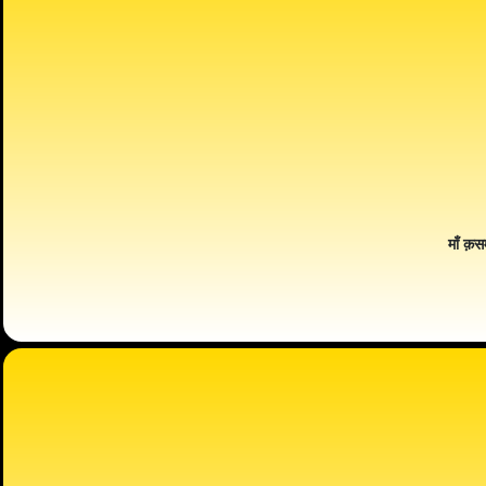
माँ क़स