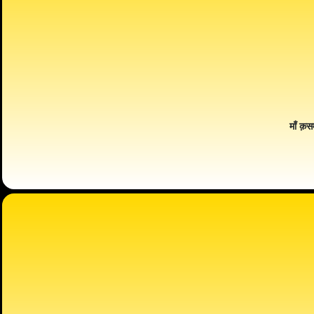
माँ क़स