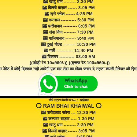
🎰 खाटू धाम -------- 2:30 PM
🎰 दिल्ली बाज़ार ------ 3:05 PM
🎰 श्री गणेश ------ 4:35 PM
🎰 करनाल ---------- 5:30 PM
🎰 फरीदाबाद --------- 6:05 PM
🎰 गोवा किंग -------- 7:30 PM
🎰 गाजियाबाद ------- 9:40 PM
🎰 दुबई गोल्ड -------- 10:30 PM
🎰 गली ----------- 11:40 PM
🎰 दिसावर ---------- 03:00 AM
((जोड़ी रेट 10=960/-)) ((हरूफ़ रेट 100=960/-))
म पेमेंट में कोई दिक्कत नहीं आयेगी एक बार सेवा का मोका जरूर दे सट्टा कंपनी मैनेजर की ज़िम्म
सीधे सट्टा कंपनी का No 1 खाईवाल
⭕️ RAM BHAI KHAIWAL ⭕️
🎰 फरीदाबाद सवेरा --- 12:30 PM
🎰 कल्याण बाज़ार ---- 1:30 PM
🎰 खाटू धाम -------- 2:30 PM
🎰 दिल्ली बाज़ार ------ 3:05 PM