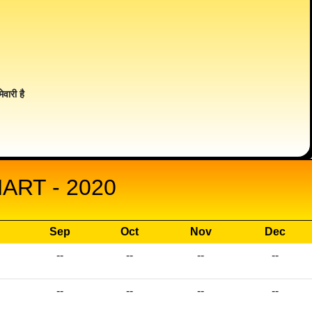
ेवारी है
ART - 2020
Sep
Oct
Nov
Dec
--
--
--
--
--
--
--
--