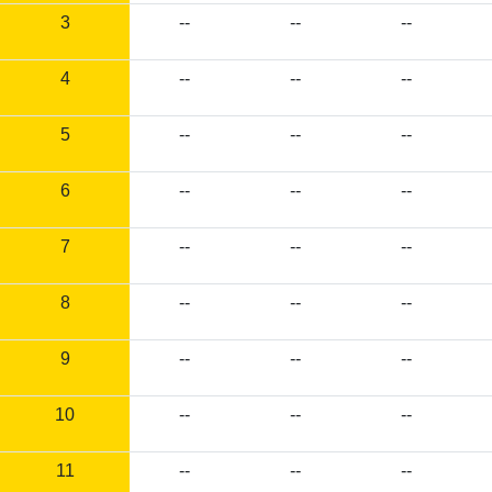
3
--
--
--
4
--
--
--
5
--
--
--
6
--
--
--
7
--
--
--
8
--
--
--
9
--
--
--
10
--
--
--
11
--
--
--