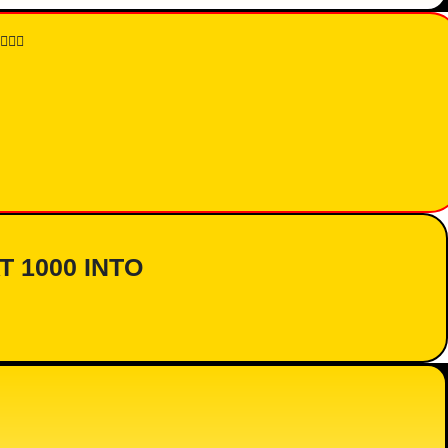
👇🏾
AT 1000 INTO