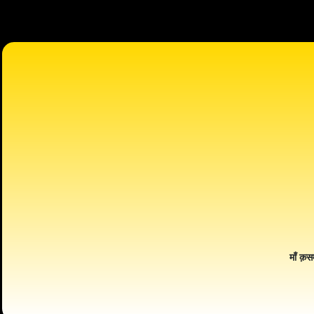
माँ क़स