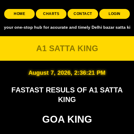
HOME
CHARTS
CONTACT
LOGIN
-stop hub for accurate and timely Delhi bazar satta king, covering a
A1 SATTA KING
August 7, 2026, 2:36:22 PM
FASTAST RESULS OF A1 SATTA
KING
GOA KING