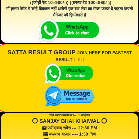
((जोड़ी रेट 10=960/-)) ((हरूफ़ रेट 100=960/-))
माँ क़सम पेमेंट में कोई दिक्कत नहीं आयेगी एक बार सेवा का मोका जरूर दे सट्टा कंपनी
मैनेजर की ज़िम्मेवारी है
SATTA RESULT GROUP
JOIN HERE FOR FASTEST
RESULT 👇🏾👇🏾
सीधे सट्टा कंपनी का No 1 खाईवाल
⭕️ SANJAY BHAI KHAIWAL ⭕️
🎰 फरीदाबाद सवेरा --- 12:30 PM
🎰 कल्याण बाज़ार ---- 1:30 PM