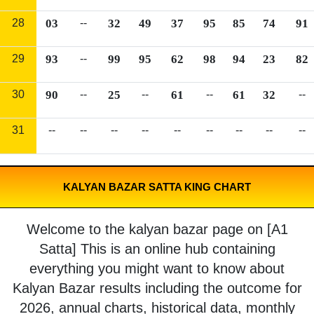
28
03
--
32
49
37
95
85
74
91
29
93
--
99
95
62
98
94
23
82
30
90
--
25
--
61
--
61
32
--
31
--
--
--
--
--
--
--
--
--
KALYAN BAZAR SATTA KING CHART
Welcome to the kalyan bazar page on [A1
Satta] This is an online hub containing
everything you might want to know about
Kalyan Bazar results including the outcome for
2026, annual charts, historical data, monthly