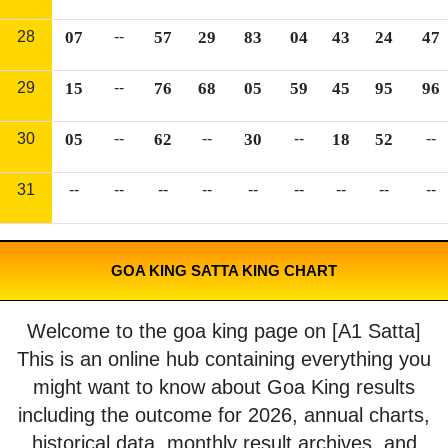
28
07
--
57
29
83
04
43
24
47
29
15
--
76
68
05
59
45
95
96
30
05
--
62
--
30
--
18
52
--
31
--
--
--
--
--
--
--
--
--
GOA KING SATTA KING CHART
Welcome to the goa king page on [A1 Satta]
This is an online hub containing everything you
might want to know about Goa King results
including the outcome for 2026, annual charts,
historical data, monthly result archives, and