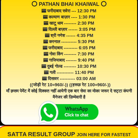
⭕️ PATHAN BHAI KHAIWAL ⭕️
🎰 फरीदाबाद सवेरा --- 12:30 PM
🎰 कल्याण बाज़ार ---- 1:30 PM
🎰 खाटू धाम -------- 2:30 PM
🎰 दिल्ली बाज़ार ------ 3:05 PM
🎰 श्री गणेश ------ 4:35 PM
🎰 करनाल ---------- 5:30 PM
🎰 फरीदाबाद --------- 6:05 PM
🎰 गोवा किंग -------- 7:30 PM
🎰 गाजियाबाद ------- 9:40 PM
🎰 दुबई गोल्ड -------- 10:30 PM
🎰 गली ----------- 11:40 PM
🎰 दिसावर ---------- 03:00 AM
((जोड़ी रेट 10=960/-)) ((हरूफ़ रेट 100=960/-))
माँ क़सम पेमेंट में कोई दिक्कत नहीं आयेगी एक बार सेवा का मोका जरूर दे सट्टा कंपनी
मैनेजर की ज़िम्मेवारी है
SATTA RESULT GROUP
JOIN HERE FOR FASTEST