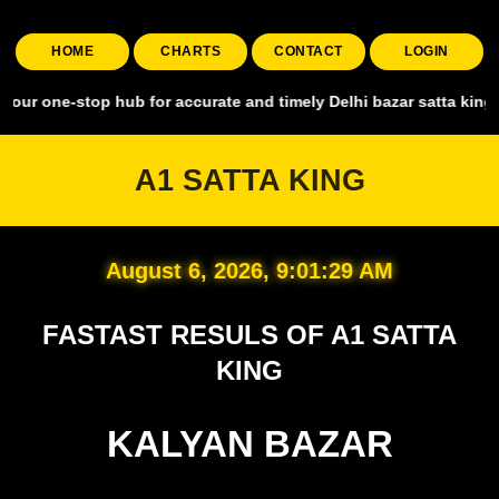
HOME
CHARTS
CONTACT
LOGIN
stop hub for accurate and timely Delhi bazar satta king, covering al
A1 SATTA KING
August 6, 2026, 9:01:30 AM
FASTAST RESULS OF A1 SATTA
KING
KALYAN BAZAR