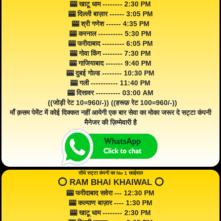
🎰 खाटू धाम -------- 2:30 PM
🎰 दिल्ली बाज़ार ------ 3:05 PM
🎰 श्री गणेश ------ 4:35 PM
🎰 करनाल ---------- 5:30 PM
🎰 फरीदाबाद --------- 6:05 PM
🎰 गोवा किंग -------- 7:30 PM
🎰 गाजियाबाद ------- 9:40 PM
🎰 दुबई गोल्ड -------- 10:30 PM
🎰 गली ----------- 11:40 PM
🎰 दिसावर ---------- 03:00 AM
((जोड़ी रेट 10=960/-)) ((हरूफ़ रेट 100=960/-))
माँ क़सम पेमेंट में कोई दिक्कत नहीं आयेगी एक बार सेवा का मोका जरूर दे सट्टा कंपनी
मैनेजर की ज़िम्मेवारी है
सीधे सट्टा कंपनी का No 1 खाईवाल
⭕️ RAM BHAI KHAIWAL ⭕️
🎰 फरीदाबाद सवेरा --- 12:30 PM
🎰 कल्याण बाज़ार ---- 1:30 PM
🎰 खाटू धाम -------- 2:30 PM