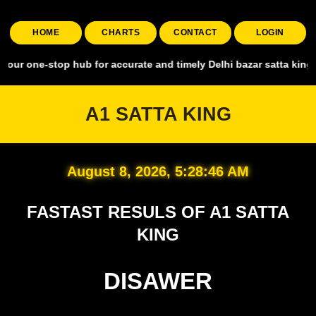
HOME
CHARTS
CONTACT
LOGIN
top hub for accurate and timely Delhi bazar satta king, covering all
A1 SATTA KING
August 8, 2026, 5:28:47 AM
FASTAST RESULS OF A1 SATTA
KING
DISAWER