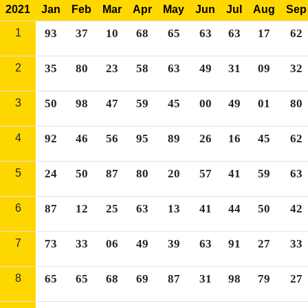
2021
Jan
Feb
Mar
Apr
May
Jun
Jul
Aug
Sep
1
93
37
10
68
65
63
63
17
62
2
35
80
23
58
63
49
31
09
32
3
50
98
47
59
45
00
49
01
80
4
92
46
56
95
89
26
16
45
62
5
24
50
87
80
20
57
41
59
63
6
87
12
25
63
13
41
44
50
42
7
73
33
06
49
39
63
91
27
33
8
65
65
68
69
87
31
98
79
27