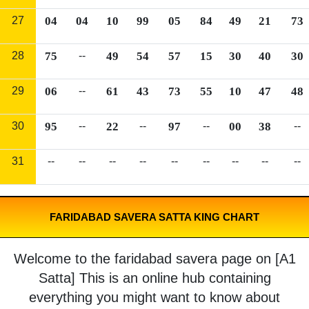
27
04
04
10
99
05
84
49
21
73
28
75
--
49
54
57
15
30
40
30
29
06
--
61
43
73
55
10
47
48
30
95
--
22
--
97
--
00
38
--
31
--
--
--
--
--
--
--
--
--
FARIDABAD SAVERA SATTA KING CHART
Welcome to the faridabad savera page on [A1
Satta] This is an online hub containing
everything you might want to know about